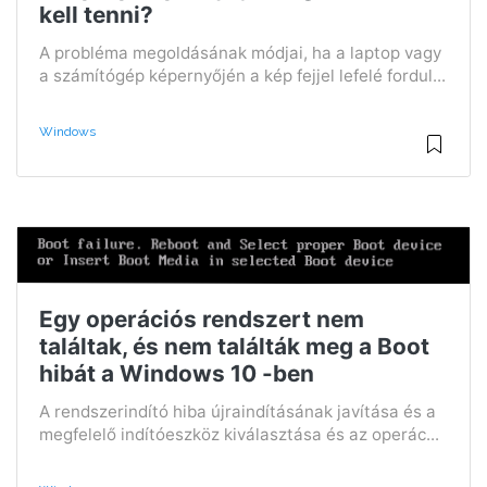
kell tenni?
A probléma megoldásának módjai, ha a laptop vagy
a számítógép képernyőjén a kép fejjel lefelé fordul...
Windows
Egy operációs rendszert nem
találtak, és nem találták meg a Boot
hibát a Windows 10 -ben
A rendszerindító hiba újraindításának javítása és a
megfelelő indítóeszköz kiválasztása és az operác...