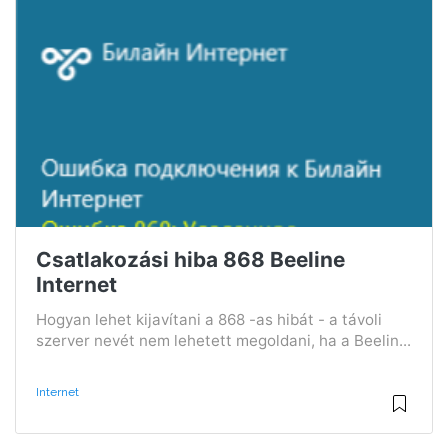
Csatlakozási hiba 868 Beeline
Internet
Hogyan lehet kijavítani a 868 -as hibát - a távoli
szerver nevét nem lehetett megoldani, ha a Beelin...
Internet