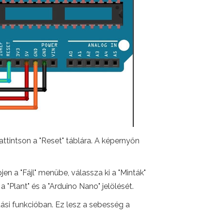
attintson a "Reset" táblára. A képernyőn
en a "Fájl" menübe, válassza ki a "Minták"
a "Plant" és a "Arduino Nano" jelölését.
tási funkcióban. Ez lesz a sebesség a