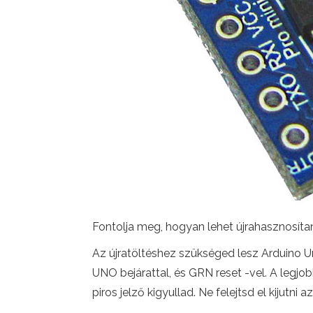
Fontolja meg, hogyan lehet újrahasznosítani
Az újratöltéshez szükséged lesz Arduino U
UNO bejárattal, és GRN reset -vel. A legjo
piros jelző kigyullad. Ne felejtsd el kijutn