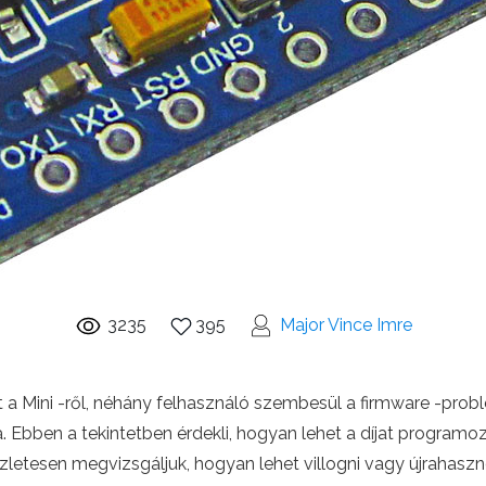
3235
395
Major Vince Imre
a Mini -ről, néhány felhasználó szembesül a firmware -probl
a. Ebben a tekintetben érdekli, hogyan lehet a díjat programo
etesen megvizsgáljuk, hogyan lehet villogni vagy újrahasznosít