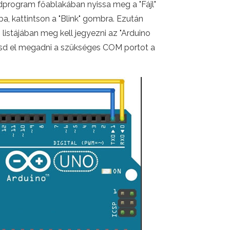
édprogram főablakában nyissa meg a "Fájl"
ba, kattintson a "Blink" gombra. Ezután
 listájában meg kell jegyezni az "Arduino
jtsd el megadni a szükséges COM portot a