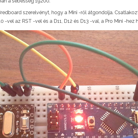
tban a sebesség 19200.
 Bredboard szerelvényt, hogy a Mini -ről átgondolja. Csatlako
-vel az RST -vel és a D11, D12 és D13 -val, a Pro Mini -hez 