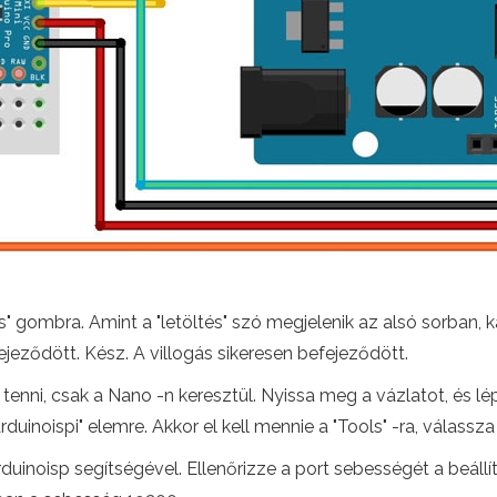
" gombra. Amint a "letöltés" szó megjelenik az alsó sorban, k
ejeződött. Kész. A villogás sikeresen befejeződött.
nni, csak a Nano -n keresztül. Nyissa meg a vázlatot, és lépj
duinoispi" elemre. Akkor el kell mennie a "Tools" -ra, válassza 
duinoisp segítségével. Ellenőrizze a port sebességét a beállí