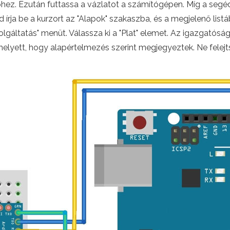
éphez. Ezután futtassa a vázlatot a számítógépen. Míg a seg
d írja be a kurzort az "Alapok" szakaszba, és a megjelenő listá
olgáltatás" menüt. Válassza ki a "Plat" elemet. Az igazgatóság
helyett, hogy alapértelmezés szerint megjegyeztek. Ne fele