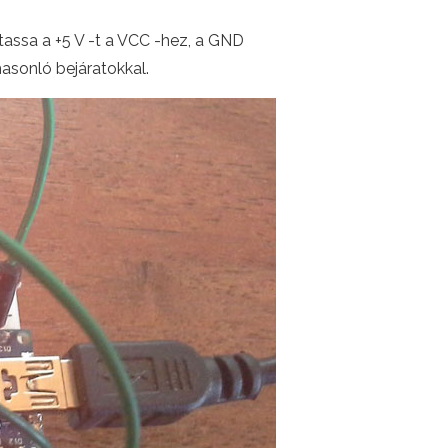
ztassa a +5 V -t a VCC -hez, a GND
hasonló bejáratokkal.