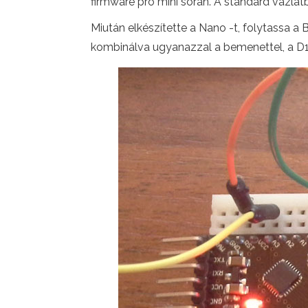
firmware pro mini során. A standard vázla
Miután elkészítette a Nano -t, folytassa a
kombinálva ugyanazzal a bemenettel, a D10 