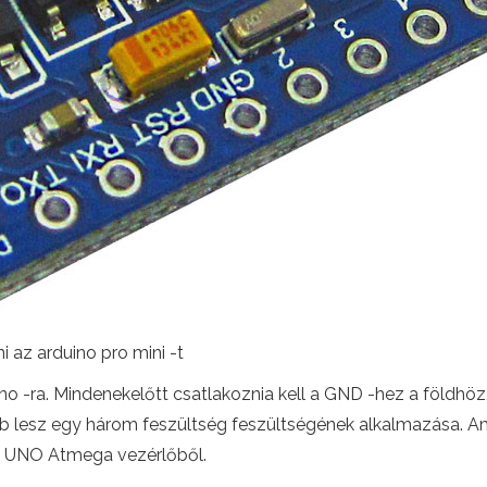
 az arduino pro mini -t
no -ra. Mindenekelőtt csatlakoznia kell a GND -hez a földhöz
bb lesz egy három feszültség feszültségének alkalmazása. Amik
i az UNO Atmega vezérlőből.