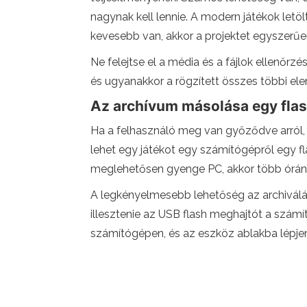
nagynak kell lennie. A modern játékok let
kevesebb van, akkor a projektet egyszerűe
Ne felejtse el a média és a fájlok ellenőrzé
és ugyanakkor a rögzített összes többi ele
Az archívum másolása egy fla
Ha a felhasználó meg van győződve arról, h
lehet egy játékot egy számítógépről egy f
meglehetősen gyenge PC, akkor több órán 
A legkényelmesebb lehetőség az archiválás.
illesztenie az USB flash meghajtót a szám
számítógépen, és az eszköz ablakba lépjen