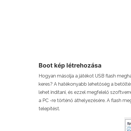
Boot kép létrehozása
Hogyan másolja a játékot USB flash meghaj
keres? A hatékonyabb lehetőség a betöltés
lehet indítani, és ezzel megfelelő szoftve
a PC -re történő áthelyezésére. A flash megh
telepítést.