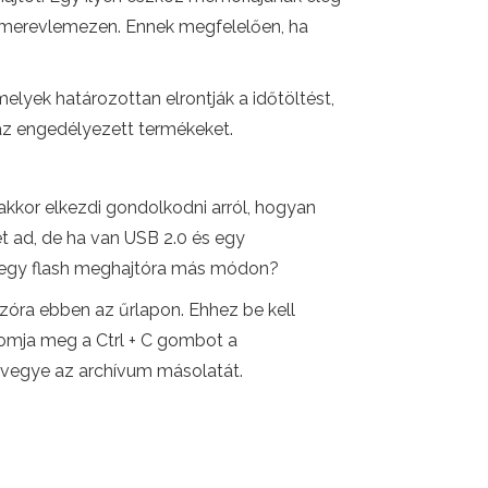
 a merevlemezen. Ennek megfelelően, ha
melyek határozottan elrontják a időtöltést,
 az engedélyezett termékeket.
 akkor elkezdi gondolkodni arról, hogyan
t ad, de ha van USB 2.0 és egy
t egy flash meghajtóra más módon?
ozóra ebben az űrlapon. Ehhez be kell
yomja meg a Ctrl + C gombot a
elvegye az archívum másolatát.