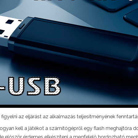
igyelni az eljárást az alkalmazás teljesítményének fenntart
gyan kell a játékot a számítógépről egy flash meghajtóra do
de először érdemes elkészíteni a megfelelő hordozható megh