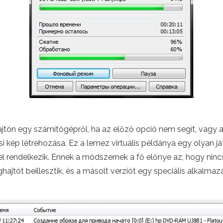
tón egy számítógépről, ha az előző opció nem segít, vagy a
i kép létrehozása. Ez a lemez virtuális példánya egy olyan j
rrel rendelkezik. Ennek a módszernek a fő előnye az, hogy n
ajtót beillesztik, és a másolt verziót egy speciális alkalmazás