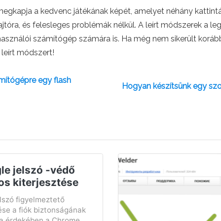
egkapja a kedvenc játékának képét, amelyet néhány kattintás
jtóra, és felesleges problémák nélkül. A leírt módszerek a l
lhasználói számítógép számára is. Ha még nem sikerült koráb
 leírt módszert!
mítógépre egy flash
Hogyan készítsünk egy szo
le jelszó -védő
os kiterjesztése
lszó figyelmeztető
ése a fiók biztonságának
sa érdekében a Chrome