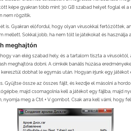
öltött képe gyakran több mint 30 GB szabad helyet foglal el
n nem rögzítik.
sét is. Gyakran előfordul, hogy olyan vírusokkal fertőzöttek, a
m mellett. Sokkal jobb, ha nem tölt le játékokat és használja
sh meghajtón
ogy van elég szabad hely, és a tartalom tiszta a vírusoktól,
lash meghajtóra dobni. A címkék banális húzása eredményeke
keresztül dobhat le egymás után. Hogyan írjunk egy játéko
 Gyűjtse össze az összes fájlt, és kezdje el másolni a hord
ítógépbe, majd csomagolnia kell a játékot egy fájlba, majd n
, nyomja meg a Ctrl + V gombot. Csak arra kell várni, hogy f