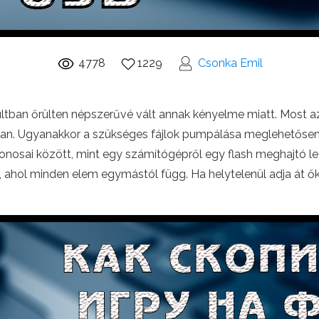
4778
1229
Csonka Emil
ltban őrülten népszerűvé vált annak kényelme miatt. Most a
 van. Ugyanakkor a szükséges fájlok pumpálása meglehetősen
nosai között, mint egy számítógépről egy flash meghajtó letö
, ahol minden elem egymástól függ. Ha helytelenül adja át ők