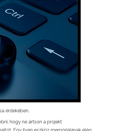
ása érdekében.
bni, hogy ne ártson a projekt
ajtót. Egy ilyen eszköz memóriájának elég