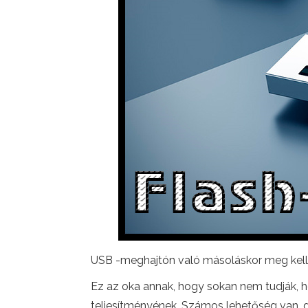
USB -meghajtón való másoláskor meg kell f
Ez az oka annak, hogy sokan nem tudják, ho
teljesítményének. Számos lehetőség van, 