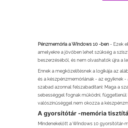
Pénzmemória a Windows 10 -ben
- Ezek e
amelyekre a jövőben lehet szükség a szi
beszerzéséből, és nem olvashatók újra a l
Ennek a megközelítésnek a logikája az al
és a készpénzmemóriának - az egyiknek - a
szabad azonnal felszabadítani: Maga a s
sebességgel fognak működni, függetlenül 
valószínűséggel nem okozza a készpénzm
A gyorsítótár -memória tisztít
Mindenekelőtt a Windows 10 gyorsítótár-m