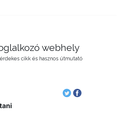
foglalkozó webhely
 érdekes cikk és hasznos útmutató
tani