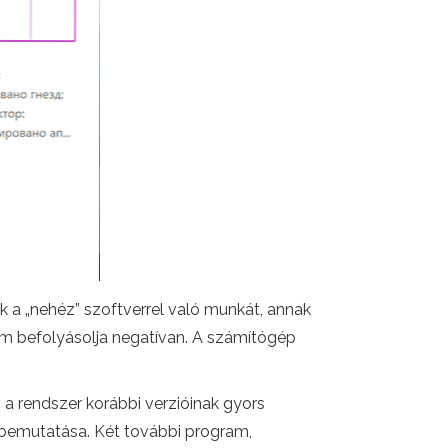
k a „nehéz” szoftverrel való munkát, annak
em befolyásolja negatívan. A számítógép
a rendszer korábbi verzióinak gyors
k bemutatása. Két további program,