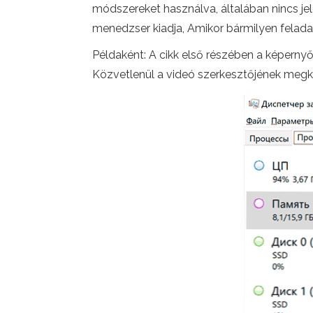
módszereket használva, általában nincs j
menedzser kiadja, Amikor bármilyen felad
Példaként: A cikk első részében a képern
Közvetlenül a videó szerkesztőjének megke