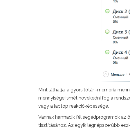
Mint láthatja, a gyorsítótár -memória men
mennyisége ismét növekedni fog a rendsze
vagy a laptop reakcióképessége.
Vannak harmadik fél segédprogramok az öss
tisztításához. Az egyik legnépszerűbb esz