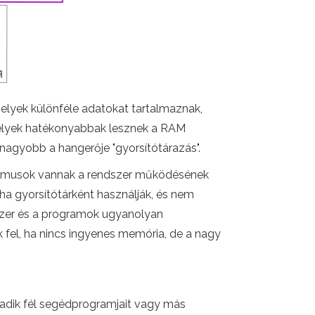
melyek különféle adatokat tartalmaznak,
melyek hatékonyabbak lesznek a RAM
nagyobb a hangerője "gyorsítótárazás".
anizmusok vannak a rendszer működésének
ha gyorsítótárként használják, és nem
szer és a programok ugyanolyan
el, ha nincs ingyenes memória, de a nagy
madik fél segédprogramjait vagy más