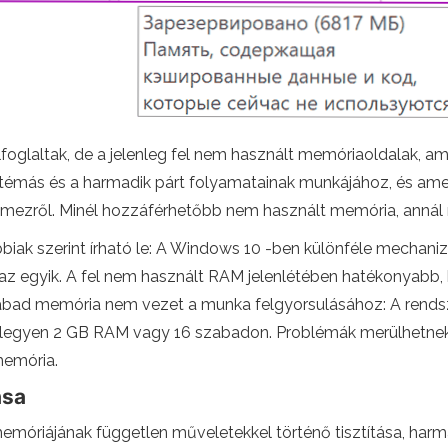
lfoglaltak, de a jelenleg fel nem használt memóriaoldalak, a
sztémás és a harmadik párt folyamatainak munkájához, és a
emezről. Minél hozzáférhetőbb nem használt memória, annál 
ábbiak szerint írható le: A Windows 10 -ben különféle mech
z egyik. A fel nem használt RAM jelenlétében hatékonyabb, 
zabad memória nem vezet a munka felgyorsulásához: A rend
legyen 2 GB RAM vagy 16 szabadon. Problémák merülhetnek f
emória.
ása
emóriájának független műveletekkel történő tisztítása, har