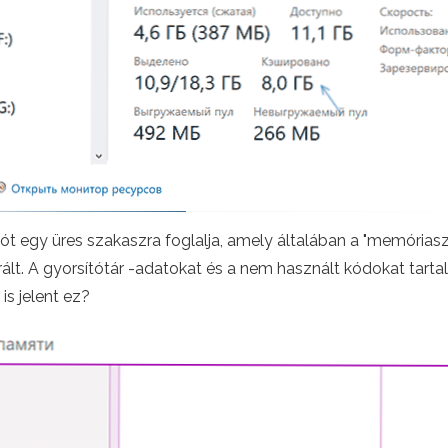
t egy üres szakaszra foglalja, amely általában a "memórias
Repirált. A gyorsítótár -adatokat és a nem használt kódokat t
is jelent ez?