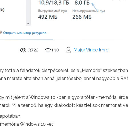
3722
140
Major Vince Imre
itotta a feladatok diszpécserét, és a „Memória” szakaszban 
mória mérete általában annál jelentősebb, annál nagyobb a 
gy mit jelent a Windows 10 -ben a gyorsítótár -memória, érde
máról: Mi a teendő, ha egy kirakodott készlet sok memóriát v
llapotában
 -memória Windows 10 -et