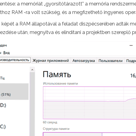
elentése: a memóriát „gyorsítótárazott” a memória rendszer
athoz RAM -ra volt szükség, és a megfizethető ingyenes ope
yő képét a RAM állapotával a feladat diszpécserében adták 
zdése után, megnyitva és elindítani a projektben szereplő pr