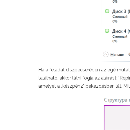
Ha a feladat diszpécserében az egérmutató
található, akkor látni fogja az aláírást: "
amelyet a „készpénz” bekezdésben lát. Mit 