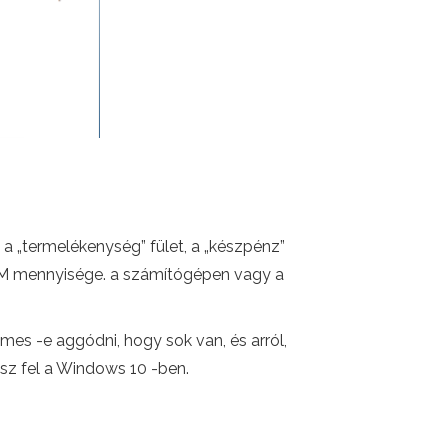
a „termelékenység” fület, a „készpénz”
RAM mennyisége. a számítógépen vagy a
mes -e aggódni, hogy sok van, és arról,
esz fel a Windows 10 -ben.