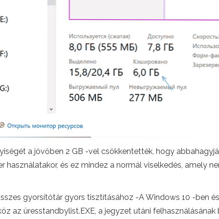
nyiségét a jövőben 2 GB -vel csökkentették, hogy abbahagyjá
r használatakor, és ez mindez a normál viselkedés, amely n
zes gyorsítótár gyors tisztításához -A Windows 10 -ben és 
köz az üresstandbylist.EXE, a jegyzet utáni felhasználásána