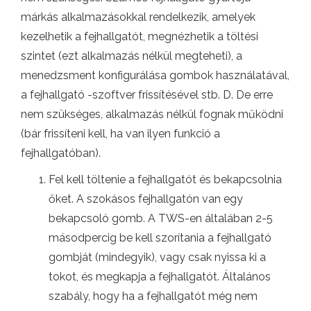
márkás alkalmazásokkal rendelkezik, amelyek
kezelhetik a fejhallgatót, megnézhetik a töltési
szintet (ezt alkalmazás nélkül megteheti), a
menedzsment konfigurálása gombok használatával,
a fejhallgató -szoftver frissítésével stb. D. De erre
nem szükséges, alkalmazás nélkül fognak működni
(bár frissíteni kell, ha van ilyen funkció a
fejhallgatóban).
Fel kell töltenie a fejhallgatót és bekapcsolnia
őket. A szokásos fejhallgatón van egy
bekapcsoló gomb. A TWS-en általában 2-5
másodpercig be kell szorítania a fejhallgató
gombját (mindegyik), vagy csak nyissa ki a
tokot, és megkapja a fejhallgatót. Általános
szabály, hogy ha a fejhallgatót még nem