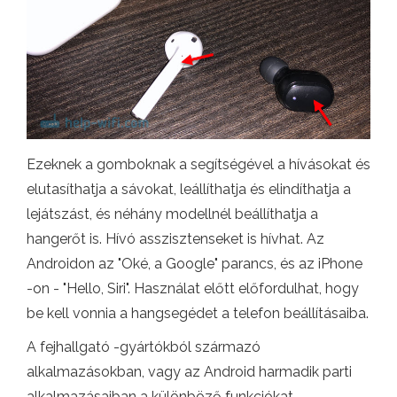
Ezeknek a gomboknak a segítségével a hívásokat és
elutasíthatja a sávokat, leállíthatja és elindíthatja a
lejátszást, és néhány modellnél beállíthatja a
hangerőt is. Hívó asszisztenseket is hívhat. Az
Androidon az "Oké, a Google" parancs, és az iPhone
-on - "Hello, Siri". Használat előtt előfordulhat, hogy
be kell vonnia a hangsegédet a telefon beállításaiba.
A fejhallgató -gyártókból származó
alkalmazásokban, vagy az Android harmadik parti
alkalmazásaiban a különböző funkciókat