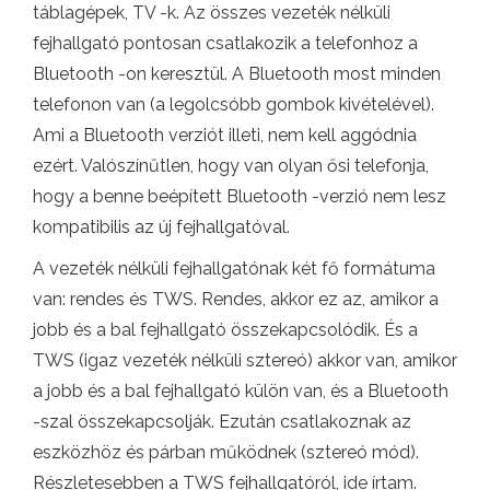
táblagépek, TV -k. Az összes vezeték nélküli
fejhallgató pontosan csatlakozik a telefonhoz a
Bluetooth -on keresztül. A Bluetooth most minden
telefonon van (a legolcsóbb gombok kivételével).
Ami a Bluetooth verziót illeti, nem kell aggódnia
ezért. Valószínűtlen, hogy van olyan ősi telefonja,
hogy a benne beépített Bluetooth -verzió nem lesz
kompatibilis az új fejhallgatóval.
A vezeték nélküli fejhallgatónak két fő formátuma
van: rendes és TWS. Rendes, akkor ez az, amikor a
jobb és a bal fejhallgató összekapcsolódik. És a
TWS (igaz vezeték nélküli sztereó) akkor van, amikor
a jobb és a bal fejhallgató külön van, és a Bluetooth
-szal összekapcsolják. Ezután csatlakoznak az
eszközhöz és párban működnek (sztereó mód).
Részletesebben a TWS fejhallgatóról, ide írtam.