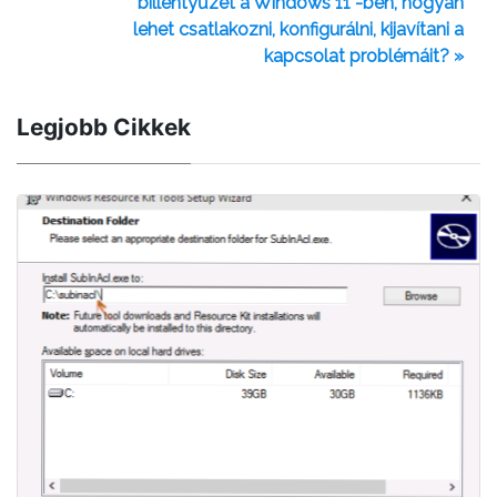
billentyűzet a Windows 11 -ben, hogyan
lehet csatlakozni, konfigurálni, kijavítani a
kapcsolat problémáit? »
Legjobb Cikkek