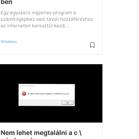
ben
Egy egyszerű ingyenes program a
számítógéphez való távoli hozzáféréshez
az interneten keresztül kezd...
Windows
Nem lehet megtalálni a c \