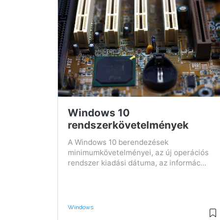
Windows 10
rendszerkövetelmények
A Windows 10 berendezések
minimumkövetelményei, az új operációs
rendszer kiadási dátuma, az informác...
Windows