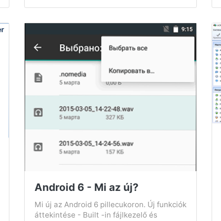
Android 6 - Mi az új?
Mi új az Android 6 pillecukoron. Új funkciók
áttekintése - Built -in fájlkezelő és