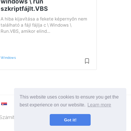
windows \ run
szkriptfájlt.VBS
A hiba kijavítása a fekete képernyőn nem
található a fájl fájlja c \ Windows \
Run.VBS, amikor elind...
Windows
This website uses cookies to ensure you get the
best experience on our website.
Learn more
Számítógépekkel és operációs rendszerekkel
Got it!
foglalkozó webhely