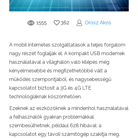
1555
362
Orosz Ákos
A mobil internetes szolgáltatások a teljes forgalom
nagy részét foglalják el. A kompakt USB modemek
használatával a világhálón való kilépés még
kényelmesebbé és megfizethetőbbé vált a
működés szempontjából, és nagysebességű
kapcsolatot biztosít a 3G és 4G LTE
technológiáknak köszönhetően.
Ezeknek az eszközöknek a mindenhol használatával
a felhasználók gyakran problémákkal
szembesülhetnek, például 628 hibával: a
kapcsolatot egy távoli számítógép szakítja meg.