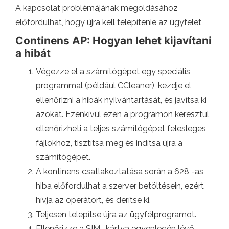
A kapcsolat problémájának megoldásához
előfordulhat, hogy újra kell telepítenie az ügyfelet
Continens AP: Hogyan lehet kijavítani
a hibát
Végezze el a számítógépet egy speciális
programmal (például CCleaner), kezdje el
ellenőrizni a hibák nyilvántartását, és javítsa ki
azokat. Ezenkívül ezen a programon keresztül
ellenőrizheti a teljes számítógépet felesleges
fájlokhoz, tisztítsa meg és indítsa újra a
számítógépet.
A kontinens csatlakoztatása során a 628 -as
hiba előfordulhat a szerver betöltésein, ezért
hívja az operátort, és derítse ki.
Teljesen telepítse újra az ügyfélprogramot.
Ellenőrizze a SIM -kártya egyenlegén lévő