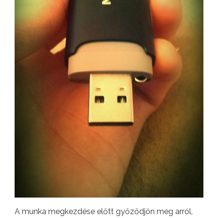
A munka megkezdése előtt győződjön meg arról,