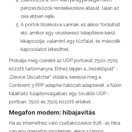
pénzeszközök rendelkezésre állását, talán az
oka ebben rejlik.
A portok blokkolva vannak, ez akkor fordulhat
elő, amikor egy víruskereső telepítésre kerül,
kikapcsolja, valamint egy tűzfalat, és második
kapcsolatot létesíthet.
Próbálja meg cserélni az UDP portokat 7500-7505
közötti tartományra. Ehhez lépjen a „Vezérlőpult” -
„Device Discatcher” oldalra, keresse meg a
Continent 3 PPP adapter hálózati adaptereit, a fülön
található tulajdonságaiban, egy további UDP -
portban, 7500 és 7505 közötti értéket.
Megafon modem: hibajavítás
Ha az internethez való csatlakozáskor 628 -as hiba
van egy megafon modemen, akkor számos