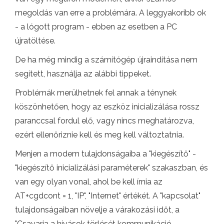
megoldás van erre a problémára. A leggyakoribb ok
- a lógott program - ebben az esetben a PC
újratöltése.
De ha még mindig a számítógép újraindítása nem
segített, használja az alábbi tippeket.
Problémák merülhetnek fel annak a ténynek
köszönhetően, hogy az eszköz inicializálása rossz
paranccsal fordul elő, vagy nincs meghatározva,
ezért ellenőriznie kell és meg kell változtatnia.
Menjen a modem tulajdonságaiba a "kiegészítő" -
"kiegészítő inicializálási paraméterek" szakaszban, és
van egy olyan vonal, ahol be kell írnia az
AT+cgdcont = 1, "IP", "Internet" értékét. A "kapcsolat"
tulajdonságaiban növelje a várakozási időt, a
"Csavarja a hívások törlését kommunikáció