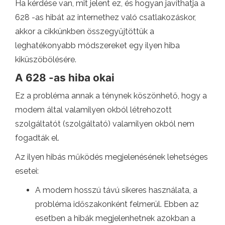
Ha kérdése van, mit jelent ez, és hogyan javíthatja a
628 -as hibát az internethez való csatlakozáskor,
akkor a cikkünkben összegyűjtöttük a
leghatékonyabb módszereket egy ilyen hiba
kiküszöbölésére.
A 628 -as hiba okai
Ez a probléma annak a ténynek köszönhető, hogy a
modem által valamilyen okból létrehozott
szolgáltatót (szolgáltató) valamilyen okból nem
fogadták el.
Az ilyen hibás működés megjelenésének lehetséges
esetei:
A modem hosszú távú sikeres használata, a
probléma időszakonként felmerül. Ebben az
esetben a hibák megjelenhetnek azokban a