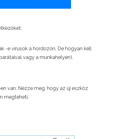
etkezőket:
ak -e vírusok a hordozón. De hogyan kell
barátaival vagy a munkahelyen).
ben van. Nézze meg, hogy az új eszköz
an megteheti.