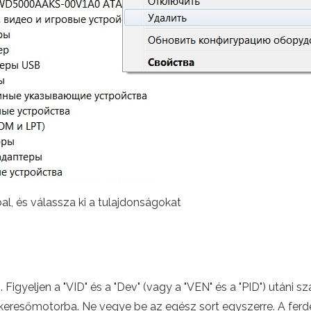
l, és válassza ki a tulajdonságokat
Figyeljen a "VID" és a "Dev" (vagy a "VEN" és a "PID") utáni s
keresőmotorba. Ne vegye be az egész sort egyszerre. A ferde fu