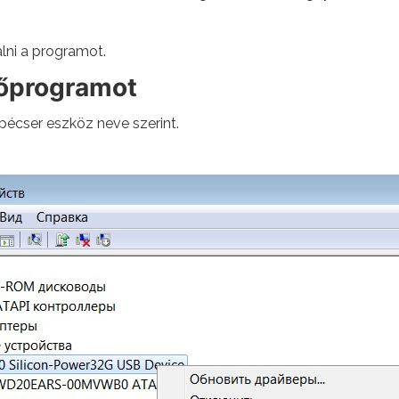
ni a programot.
tőprogramot
pécser eszköz neve szerint.