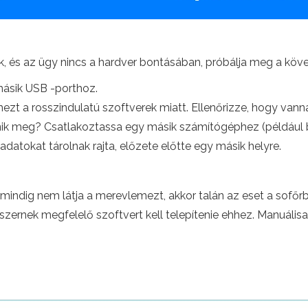
, és az ügy nincs a hardver bontásában, próbálja meg a köv
ásik USB -porthoz.
ezt a rosszindulatú szoftverek miatt. Ellenőrizze, hogy vann
lenik meg? Csatlakoztassa egy másik számítógéphez (például 
atokat tárolnak rajta, előzete előtte egy másik helyre.
indig nem látja a merevlemezt, akkor talán az eset a sofőr
zernek megfelelő szoftvert kell telepítenie ehhez. Manuális