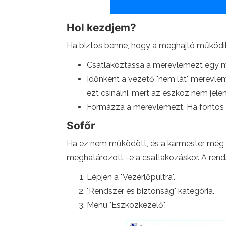
Hol kezdjem?
Ha biztos benne, hogy a meghajtó működik
Csatlakoztassa a merevlemezt egy m
Időnként a vezető "nem lát" merevlem
ezt csinálni, mert az eszköz nem je
Formázza a merevlemezt. Ha fontos ad
Sofőr
Ha ez nem működött, és a karmester még m
meghatározott -e a csatlakozáskor. A rends
Lépjen a "Vezérlőpultra".
"Rendszer és biztonság" kategória.
Menü "Eszközkezelő".