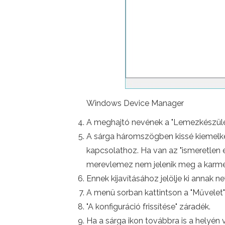
Windows Device Manager
A meghajtó nevének a "Lemezkészüléke
A sárga háromszögben kissé kiemelke
kapcsolathoz. Ha van az "ismeretlen 
merevlemez nem jelenik meg a karme
Ennek kijavításához jelölje ki annak n
A menü sorban kattintson a "Művelet"
"A konfiguráció frissítése" záradék.
Ha a sárga ikon továbbra is a helyén 