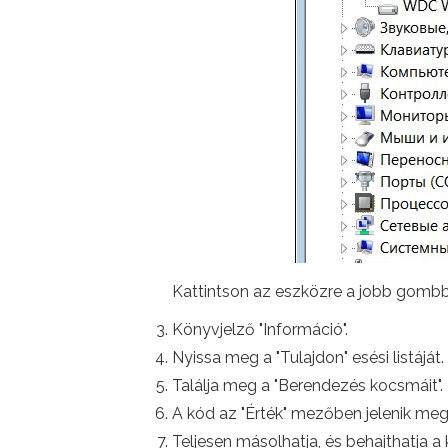
Kattintson az eszközre a jobb gombba
Könyvjelző "Információ".
Nyissa meg a "Tulajdon" esési listáját.
Találja meg a "Berendezés kocsmáit".
A kód az "Érték" mezőben jelenik meg. 
Teljesen másolhatja, és behajthatja a 