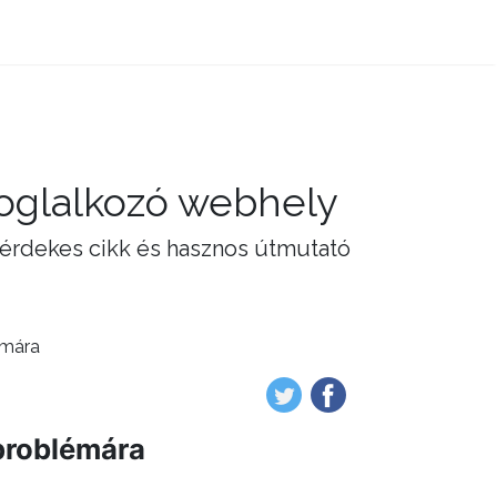
foglalkozó webhely
 érdekes cikk és hasznos útmutató
émára
problémára