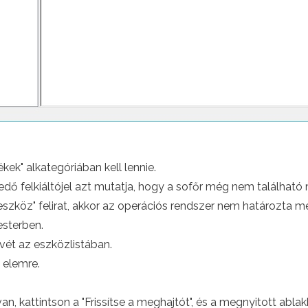
k" alkategóriában kell lennie.
dő felkiáltójel azt mutatja, hogy a sofőr még nem található
eszköz" felirat, akkor az operációs rendszer nem határozta m
sterben.
evét az eszközlistában.
 elemre.
van, kattintson a "Frissítse a meghajtót", és a megnyitott abl