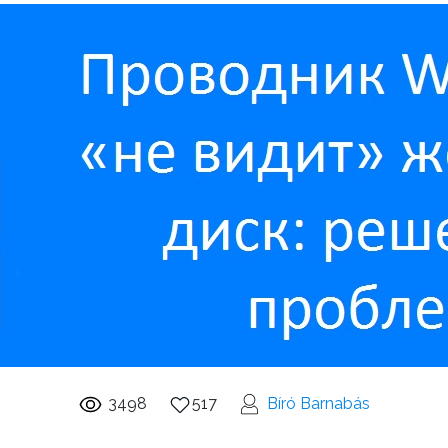
3498
517
Bíró Barnabás