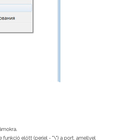
zámokra.
nkció előtt (perjel - "\") a port, amellyel