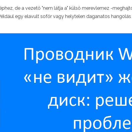
hez, de a vezető "nem látja a" külső merevlemez -meghajtót
Például egy elavult sofőr vagy helytelen daganatos hangolás 