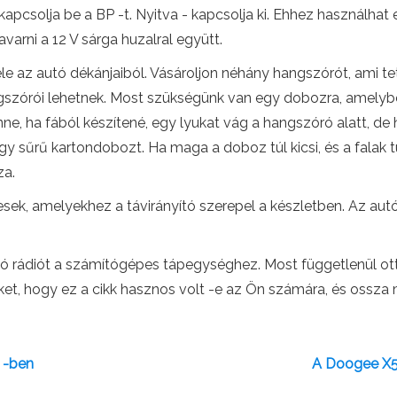
, kapcsolja be a BP -t. Nyitva - kapcsolja ki. Ehhez használh
varni a 12 V sárga huzalral együtt.
le az autó dékánjaiból. Vásároljon néhány hangszórót, ami te
gszórói lehetnek. Most szükségünk van egy dobozra, amelybe
e, ha fából készítené, egy lyukat vág a hangszóró alatt, de h
y sűrű kartondobozt. Ha maga a doboz túl kicsi, és a falak 
za.
tesek, amelyekhez a távirányító szerepel a készletben. Az a
ó rádiót a számítógépes tápegységhez. Most függetlenül ott
ket, hogy ez a cikk hasznos volt -e az Ön számára, és ossza
l -ben
A Doogee X5 