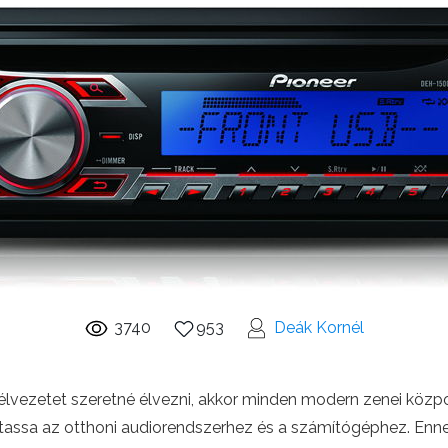
3740
953
Deák Kornél
 élvezetet szeretné élvezni, akkor minden modern zenei közp
oztassa az otthoni audiorendszerhez és a számítógéphez. Enn