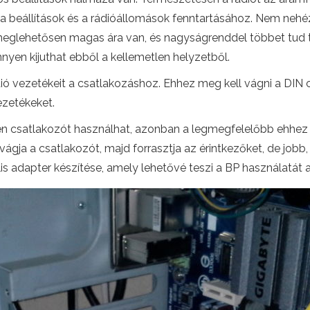
a beállítások és a rádióállomások fenntartásához. Nem nehéz
 meglehetősen magas ára van, és nagyságrenddel többet tud t
yen kijuthat ebből a kellemetlen helyzetből.
ádió vezetékeit a csatlakozáshoz. Ehhez meg kell vágni a DIN
ezetékeket.
en csatlakozót használhat, azonban a legmegfelelőbb ehhez
vágja a csatlakozót, majd forrasztja az érintkezőket, de job
 adapter készítése, amely lehetővé teszi a BP használatát a