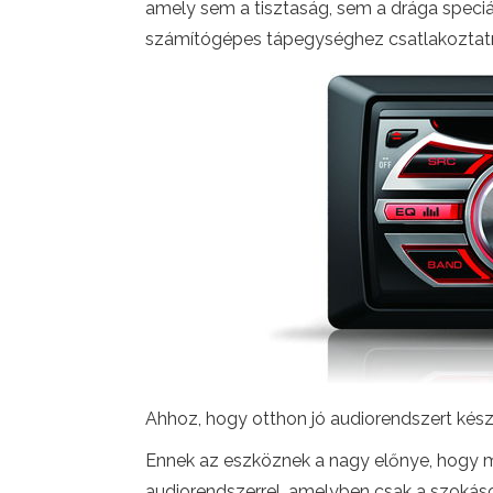
amely sem a tisztaság, sem a drága speciá
számítógépes tápegységhez csatlakoztatn
Ahhoz, hogy otthon jó audiorendszert kész
Ennek az eszköznek a nagy előnye, hogy me
audiorendszerrel, amelyben csak a szokásos