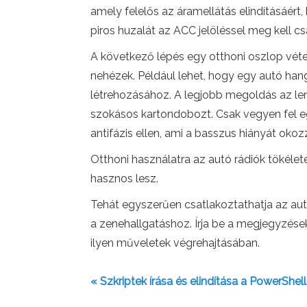
amely felelős az áramellátás elindításáért
piros huzalát az ACC jelöléssel meg kell csa
A következő lépés egy otthoni oszlop véte
nehézek. Például lehet, hogy egy autó han
létrehozásához. A legjobb megoldás az lenn
szokásos kartondobozt. Csak vegyen fel eg
antifázis ellen, ami a basszus hiányát okoz
Otthoni használatra az autó rádiók tökéle
hasznos lesz.
Tehát egyszerűen csatlakoztathatja az aut
a zenehallgatáshoz. Írja be a megjegyzése
ilyen műveletek végrehajtásában.
« Szkriptek írása és elindítása a PowerShel