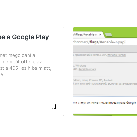
ba a Google Play
het megoldani a
 nem töltötte le az
t a 495 -es hiba miatt,
A...