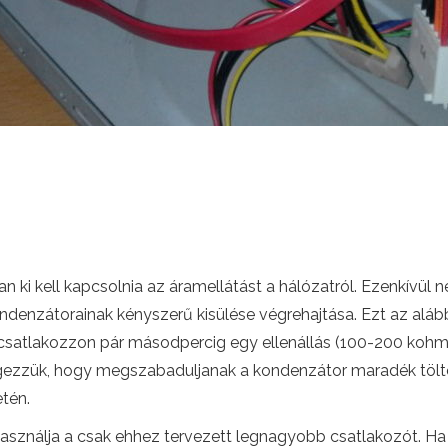
an ki kell kapcsolnia az áramellátást a hálózatról. Ezenkívül
ndenzátorainak kényszerű kisülése végrehajtása. Ezt az alább
csatlakozzon pár másodpercig egy ellenállás (100-200 kohm).
végezzük, hogy megszabaduljanak a kondenzátor maradék tölté
tén.
használja a csak ehhez tervezett legnagyobb csatlakozót. Ha