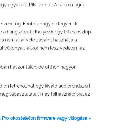
at egy egyszerű PIN -kódot. A rádió magnó
tszeni fog. Fontos, hogy ne legyenek
 a hangszórót elhelyezik egy teljes oszlop
a nem akar vele zavarni, használja a
túl vékonyak, akkor nem lesz védelem az
utóban haszontalan, de otthon nagyon
hon létrehozhat egy kiváló audiorendszert
 meg tapasztalatait más felhasználókkal az
Pro okostelefon firmware vagy villogása »