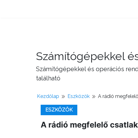
Számítógépekkel és
Számítógépekkel és operációs rend
található
Kezdőlap
Eszközök
A rádió megfelel
ESZKÖZÖK
A rádió megfelelő csatl