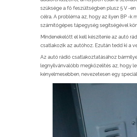
szüksége a fő feszültségben plusz 5 V -en 
célra. A probléma az, hogy az ilyen BP -k
számítógépes tápegység segítségével könn
Mindenekelőtt el kell készítenie az autó r
csatlakozik az autóhoz. Ezután tedd ki a v
Az autó rádió csatlakoztatásához bármily
legnyilvánvalóbb megközelítés az, hogy le
kényelmesebben, nevezetesen egy speciális