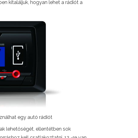
 kitaláljuk, hogyan lehet a rádiót a
ználhat egy autó rádiót
ak lehetőségét, ellentétben sok
ráshoz kell csatlakoztatni. 12 -re van