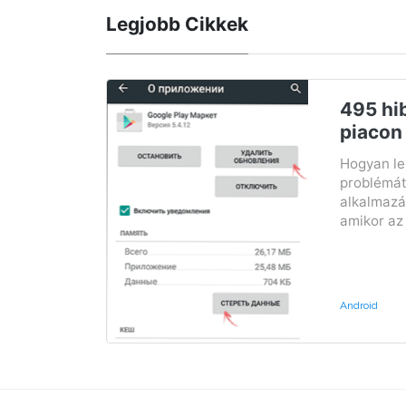
Legjobb Cikkek
495 hi
piacon
Hogyan le
problémát,
alkalmazás
amikor az 
Android