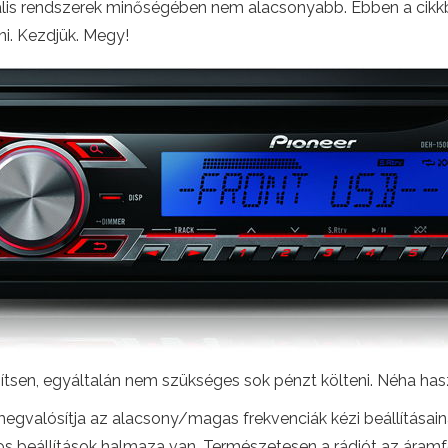
lis rendszerek minőségében nem alacsonyabb. Ebben a cikkben
i. Kezdjük. Megy!
ítsen, egyáltalán nem szükséges sok pénzt költeni. Néha has
gvalósítja az alacsony/magas frekvenciák kézi beállításain
 beállítások halmaza van. Természetesen a rádiót az áramfor