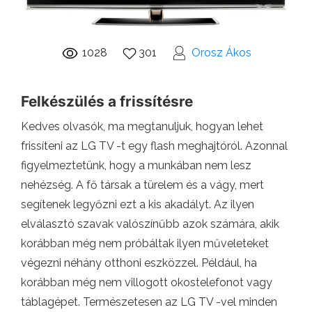
1028
301
Orosz Ákos
Felkészülés a frissítésre
Kedves olvasók, ma megtanuljuk, hogyan lehet
frissíteni az LG TV -t egy flash meghajtóról. Azonnal
figyelmeztetünk, hogy a munkában nem lesz
nehézség. A fő társak a türelem és a vágy, mert
segítenek legyőzni ezt a kis akadályt. Az ilyen
elválasztó szavak valószínűbb azok számára, akik
korábban még nem próbáltak ilyen műveleteket
végezni néhány otthoni eszközzel. Például, ha
korábban még nem villogott okostelefonot vagy
táblagépet. Természetesen az LG TV -vel minden