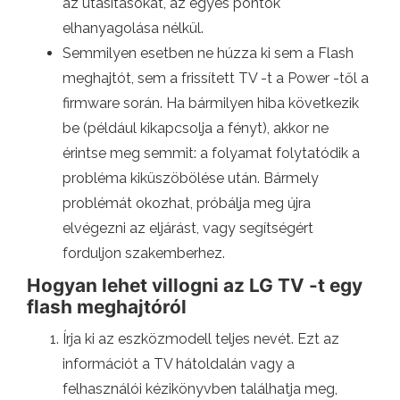
az utasításokat, az egyes pontok
elhanyagolása nélkül.
Semmilyen esetben ne húzza ki sem a Flash
meghajtót, sem a frissített TV -t a Power -től a
firmware során. Ha bármilyen hiba következik
be (például kikapcsolja a fényt), akkor ne
érintse meg semmit: a folyamat folytatódik a
probléma kiküszöbölése után. Bármely
problémát okozhat, próbálja meg újra
elvégezni az eljárást, vagy segítségért
forduljon szakemberhez.
Hogyan lehet villogni az LG TV -t egy
flash meghajtóról
Írja ki az eszközmodell teljes nevét. Ezt az
információt a TV hátoldalán vagy a
felhasználói kézikönyvben találhatja meg,