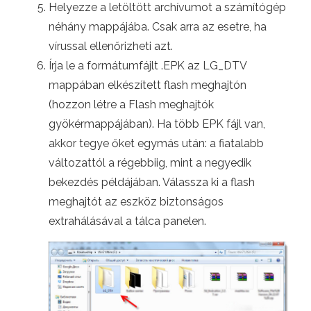
Helyezze a letöltött archívumot a számítógép
néhány mappájába. Csak arra az esetre, ha
vírussal ellenőrizheti azt.
Írja le a formátumfájlt .EPK az LG_DTV
mappában elkészített flash meghajtón
(hozzon létre a Flash meghajtók
gyökérmappájában). Ha több EPK fájl van,
akkor tegye őket egymás után: a fiatalabb
változattól a régebbiig, mint a negyedik
bekezdés példájában. Válassza ki a flash
meghajtót az eszköz biztonságos
extrahálásával a tálca panelen.