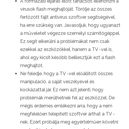
A formázási eljárás előtt tanácsos ellenőrizni a
vírusok flash meghajtóját. Törölje az összes
fertőzött fájlt antivírus szoftver segítségével,
ha erre szükség van. Javasoljuk, hogy ugyanazt
a műveletet végezze személyi számítógéppel.
Ez segít elkerülni a problémákat nem csak
ezekkel az eszközökkel, hanem a TV -vel is,
ahol egy kicsit később beillesztjük ezt a flash
meghajtót.
Ne feledje, hogy a TV -vel előállított összes
manipuláció, a saját veszélyével és
kockázattal jár. Ez nem azt jelenti, hogy
problémák merülhetnek fel az eszközzel. De
mégis érdemes emlékezni arra, hogy a nem
megfelelően telepített szoftver árthat a TV -
nek. Ezért próbálja meg egyértelműen követni