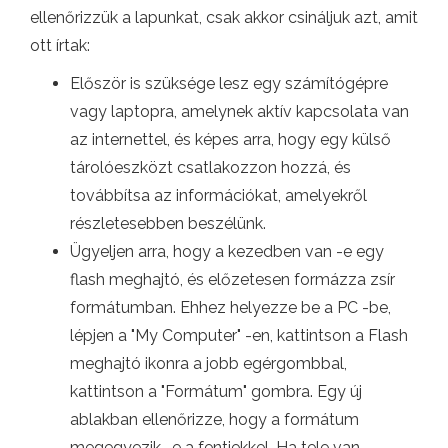
ellenőrizzük a lapunkat, csak akkor csináljuk azt, amit
ott írtak:
Először is szüksége lesz egy számítógépre
vagy laptopra, amelynek aktív kapcsolata van
az internettel, és képes arra, hogy egy külső
tárolóeszközt csatlakozzon hozzá, és
továbbítsa az információkat, amelyekről
részletesebben beszélünk.
Ügyeljen arra, hogy a kezedben van -e egy
flash meghajtó, és előzetesen formázza zsír
formátumban. Ehhez helyezze be a PC -be,
lépjen a "My Computer" -en, kattintson a Flash
meghajtó ikonra a jobb egérgombbal,
kattintson a "Formátum" gombra. Egy új
ablakban ellenőrizze, hogy a formátum
megegyezik -e a fentiekkel. Ha tele van,