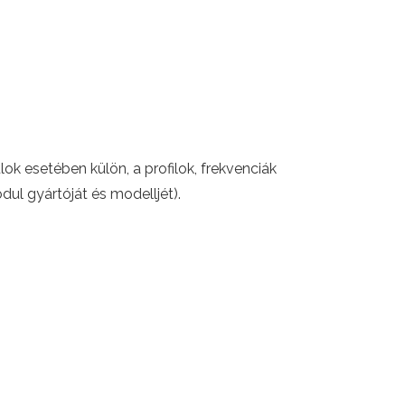
k esetében külön, a profilok, frekvenciák
ul gyártóját és modelljét).