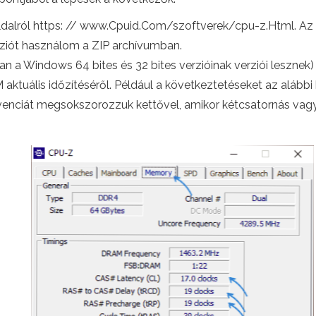
oldalról https: // www.Cpuid.Com/szoftverek/cpu-z.Html. Az 
rziót használom a ZIP archívumban.
a Windows 64 bites és 32 bites verzióinak verziói lesznek) lép
aktuális időzítéséről. Például a következtetéseket az alábbi
venciát megsokszorozzuk kettővel, amikor kétcsatornás vag