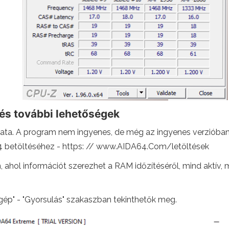
és további lehetőségek
ata. A program nem ingyenes, de még az ingyenes verzióban
4 betöltéséhez - https: // www.AIDA64.Com/letöltések
ahol információt szerezhet a RAM időzítéséről, mind aktív,
ógép" - "Gyorsulás" szakaszban tekinthetők meg.