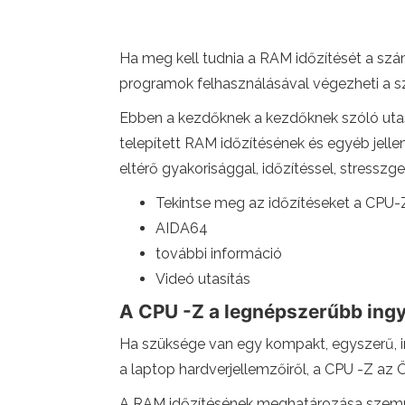
Ha meg kell tudnia a RAM időzítését a szám
programok felhasználásával végezheti a 
Ebben a kezdőknek a kezdőknek szóló utas
telepített RAM időzítésének és egyéb jell
eltérő gyakorisággal, időzítéssel, stresszge
Tekintse meg az időzítéseket a CPU
AIDA64
további információ
Videó utasítás
A CPU -Z a legnépszerűbb ing
Ha szüksége van egy kompakt, egyszerű, i
a laptop hardverjellemzőiről, a CPU -Z az 
A RAM időzítésének meghatározása szempo