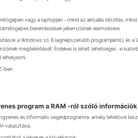
ítógépen vagy a laptopján - mind az aktuális időzítés, mind
számítógépes berendezések jellemzőinek elemzésére.
ítások a Windows 10, 8 legnépszerűbb programjairól.1 és a 
emzőinek megtekintését. Érdekes is lehet: lehetséges -e kü
l elhelyezni.
-Z-ben
yenes program a RAM -ról szóló információ
ngyenes és informatív segédprogramra, amely lehetővé tesz
Ön választása.
ntjából a lépések a következők: