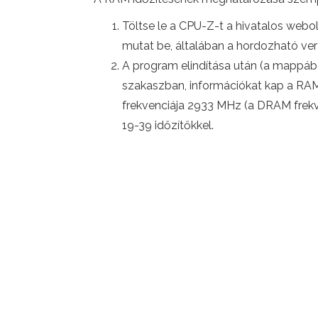
Töltse le a CPU-Z-t a hivatalos web
mutat be, általában a hordozható ve
A program elindítása után (a mappában 
szakaszban, információkat kap a RAM 
frekvenciája 2933 MHz (a DRAM frek
19-39 időzítőkkel.