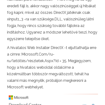
eredeti fájl is, akkor nagy valószínűséggel új hibákat
fog kapni, mivel az összes DirectX játéknak csak
xinput1_3 -ra van szüksége.DLL, valószínűleg látni
fogja, hogy nincs szükség további fájlokra az
indításhoz. Ugyanez a módszer lehetővé teszi, hogy
egyszerre telepítse őket.
A hivatalos Web Installer DirectX -t eljuttathatja erre
a címre: Microsoft.Com/ru-
ru/letöltés/részletek.Aspx?Id = 35. Megjegyzem,
hogy a hivatalos weboldal oldalcíme a
közelmúltban többször megváltozott, tehát ha
valami más megnyílik, próbáljon megkeresni a
Microsoft webhelyet.