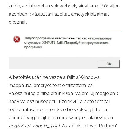
külön, az interneten sok webhely kínál erre. Próbáljon
azonban kiválasztani azokat, amelyek bizalmat
okoznak.
A betöltés után helyezze a fájlt a Windows
mappákba, amelyet fent említettem, és
valószínűleg a hiba eltűnik (bár valami új megjelenik
nagy valószínűséggel). Ezenkívül a betöltött fájl
regisztrálásához a rendszerbe szükség lehet a
parancs végrehajtása a rendszergazdak nevében
RegSVR32 xinput1_3.DLL
Az ablakon lévő "Perform"