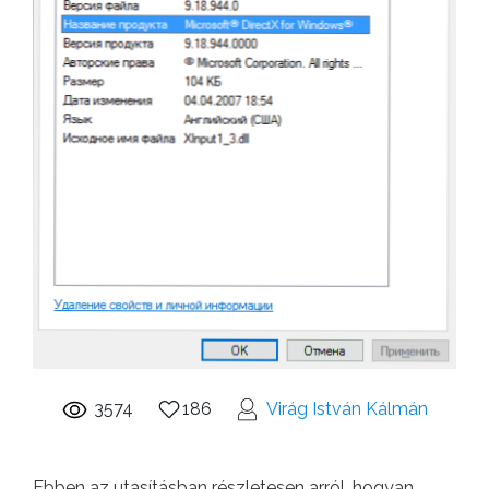
3574
186
Virág István Kálmán
Ebben az utasításban részletesen arról, hogyan