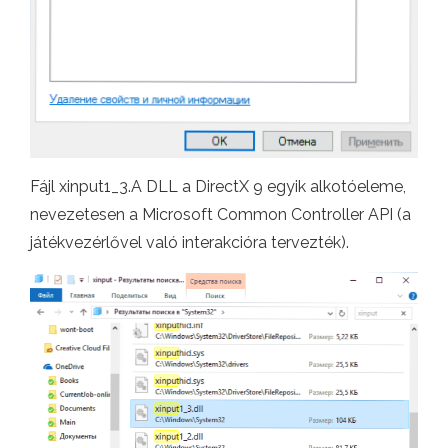
Fájl xinput1_3.A DLL a DirectX 9 egyik alkotóeleme,
nevezetesen a Microsoft Common Controller API (a
játékvezérlővel való interakcióra tervezték).