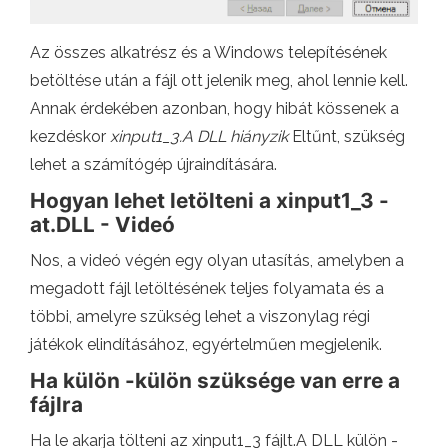
Az összes alkatrész és a Windows telepítésének
betöltése után a fájl ott jelenik meg, ahol lennie kell.
Annak érdekében azonban, hogy hibát kössenek a
kezdéskor
xinput1_3.A DLL hiányzik
Eltűnt, szükség
lehet a számítógép újraindítására.
Hogyan lehet letölteni a xinput1_3 -
at.DLL - Videó
Nos, a videó végén egy olyan utasítás, amelyben a
megadott fájl letöltésének teljes folyamata és a
többi, amelyre szükség lehet a viszonylag régi
játékok elindításához, egyértelműen megjelenik.
Ha külön -külön szüksége van erre a
fájlra
Ha le akarja tölteni az xinput1_3 fájlt.A DLL külön -