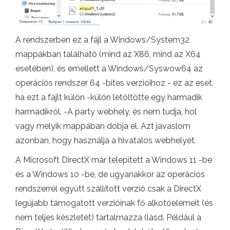
A rendszerben ez a fájl a Windows/System32
mappákban található (mind az X86, mind az X64
esetében), és emellett a Windows/Syswow64 az
operációs rendszer 64 -bites verzióihoz - ez az eset,
ha ezt a fájlt külön -külön letöltötte egy harmadik
harmadikról. -A party webhely, és nem tudja, hol
vagy melyik mappában dobja el. Azt javaslom
azonban, hogy használja a hivatalos webhelyet.
A Microsoft DirectX már telepített a Windows 11 -be
és a Windows 10 -be, de ugyanakkor az operációs
rendszerrel együtt szállított verzió csak a DirectX
legújabb támogatott verzióinak fő alkotóelemeit (és
nem teljes készletét) tartalmazza (lásd. Például a