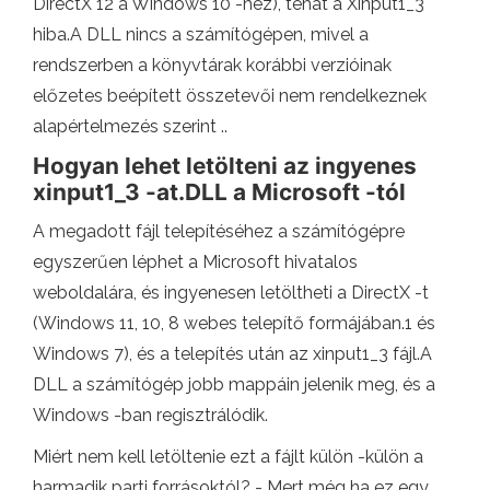
DirectX 12 a Windows 10 -hez), tehát a Xinput1_3
hiba.A DLL nincs a számítógépen, mivel a
rendszerben a könyvtárak korábbi verzióinak
előzetes beépített összetevői nem rendelkeznek
alapértelmezés szerint ..
Hogyan lehet letölteni az ingyenes
xinput1_3 -at.DLL a Microsoft -tól
A megadott fájl telepítéséhez a számítógépre
egyszerűen léphet a Microsoft hivatalos
weboldalára, és ingyenesen letöltheti a DirectX -t
(Windows 11, 10, 8 webes telepítő formájában.1 és
Windows 7), és a telepítés után az xinput1_3 fájl.A
DLL a számítógép jobb mappáin jelenik meg, és a
Windows -ban regisztrálódik.
Miért nem kell letöltenie ezt a fájlt külön -külön a
harmadik parti forrásoktól? - Mert még ha ez egy