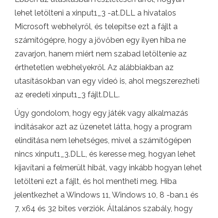
lehet letölteni a xinput1_3 -at.DLL a hivatalos
Microsoft webhelyről, és telepítse ezt a fájlt a
számítógépre, hogy a jövőben egy ilyen hiba ne
zavarjon, hanem miért nem szabad letöltenie az
érthetetlen webhelyekről. Az alábbiakban az
utasításokban van egy videó is, ahol megszerezheti
az eredeti xinput1_3 fájlt.DLL.
Úgy gondolom, hogy egy játék vagy alkalmazás
indításakor azt az üzenetet látta, hogy a program
elindítása nem lehetséges, mivel a számítógépen
nincs xinput1_3.DLL, és keresse meg, hogyan lehet
kijavítani a felmerült hibát, vagy inkább hogyan lehet
letölteni ezt a fájlt, és hol mentheti meg. Hiba
jelentkezhet a Windows 11, Windows 10, 8 -ban.1 és
7, x64 és 32 bites verziók. Általános szabály, hogy