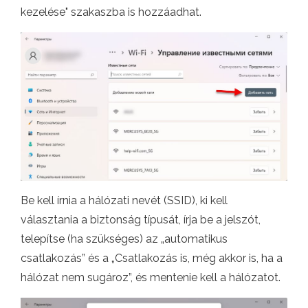
kezelése" szakaszba is hozzáadhat.
Be kell írnia a hálózati nevét (SSID), ki kell
választania a biztonság típusát, írja be a jelszót,
telepítse (ha szükséges) az „automatikus
csatlakozás” és a „Csatlakozás is, még akkor is, ha a
hálózat nem sugároz”, és mentenie kell a hálózatot.