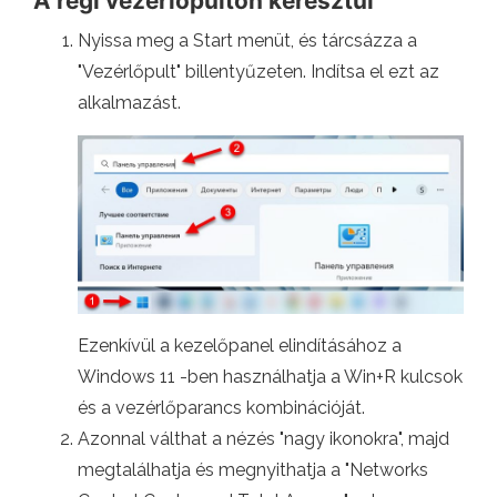
A régi vezérlőpulton keresztül
Nyissa meg a Start menüt, és tárcsázza a
"Vezérlőpult" billentyűzeten. Indítsa el ezt az
alkalmazást.
Ezenkívül a kezelőpanel elindításához a
Windows 11 -ben használhatja a Win+R kulcsok
és a vezérlőparancs kombinációját.
Azonnal válthat a nézés "nagy ikonokra", majd
megtalálhatja és megnyithatja a "Networks