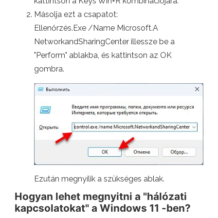
kattintson a Keys Win+R kombinációjára.
Másolja ezt a csapatot:
Ellenőrzés.Exe /Name Microsoft.A
NetworkandSharingCenter illessze be a
"Perform" ablakba, és kattintson az OK
gombra.
Ezután megnyílik a szükséges ablak.
Hogyan lehet megnyitni a "hálózati
kapcsolatokat" a Windows 11 -ben?