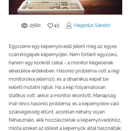
2560
45
Hegedüs Sándor
Egyszerre egy képernyővédő jelent meg az egyes
számítógépek képernyőjén. Nem történt egyszerű,
hanem egy konkrét céllal - a monitor kiégésének
elkerülése érdekében. Hasonló probléma volt a régi
monitorokra jellemző, és a dinamikus képet be
kellett mutatni rajtuk. Ha a kép folyamatosan
statikus volt, akkor a monitor elrontott. Manapság
már nincs hasonló probléma, és a képernyőkre való
szükségesség eltűnt, azonban néhány olyan
felhasználó, akik hozzászoktak a képernyővédőhöz,
mióta ezeket az időket a képernyők által használták.