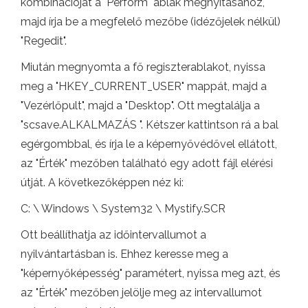
kombinációját a "Perform" ablak megnyitásához,
majd írja be a megfelelő mezőbe (idézőjelek nélkül)
"Regedit".
Miután megnyomta a fő regiszterablakot, nyissa
meg a "HKEY_CURRENT_USER" mappát, majd a
"Vezérlőpult", majd a "Desktop". Ott megtalálja a
"scsave.ALKALMAZÁS ". Kétszer kattintson rá a bal
egérgombbal, és írja le a képernyővédővel ellátott,
az "Érték" mezőben található egy adott fájl elérési
útját. A következőképpen néz ki:
C: \ Windows \ System32 \ Mystify.SCR
Ott beállíthatja az időintervallumot a
nyilvántartásban is. Ehhez keresse meg a
"képernyőképesség" paramétert, nyissa meg azt, és
az "Érték" mezőben jelölje meg az intervallumot