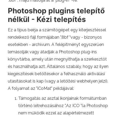
".8bf ", majd másolja át a" plug-in "-re.
Photoshop plugins telepítő
nélkül - Kézi telepítés
Ez a típus beírja a számítógépet egy kiterjesztéssel
rendelkező fájl formájában ".8bf "vagy - bizonyos
esetekben - archívum. A felépítményt egyszerűen
lemásolják vagy átadják a Photoshop plug-ins
könyvtárba, amely után megnyithatja a szerkesztőt
és használhatja azt. Általános szabály, hogy az ilyen
kiegészítések betöltésekor a felhasználó aktiválási
utasításokat is kap (vagy a letöltési webhelyen jelzi).
A folyamat az "iCoMat" példájával:
Támogatás az asztal ikonjainak formátumban
történő létrehozásához ".Az ICO "(a Photoshop
nem működik ezzel az alapértelmezett