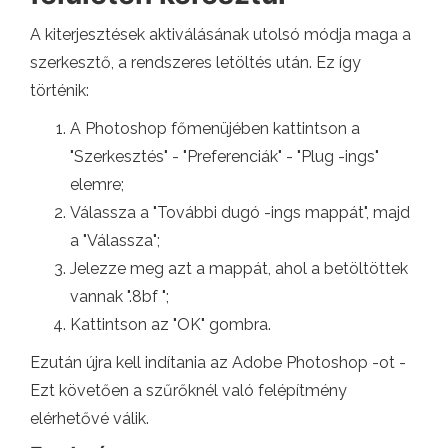
A kiterjesztések aktiválásának utolsó módja maga a
szerkesztő, a rendszeres letöltés után. Ez így
történik:
A Photoshop főmenüjében kattintson a
"Szerkesztés" - "Preferenciák" - "Plug -ings"
elemre;
Válassza a "További dugó -ings mappát", majd
a "Válassza";
Jelezze meg azt a mappát, ahol a betöltöttek
vannak ".8bf ";
Kattintson az "OK" gombra.
Ezután újra kell indítania az Adobe Photoshop -ot -
Ezt követően a szűrőknél való felépítmény
elérhetővé válik.