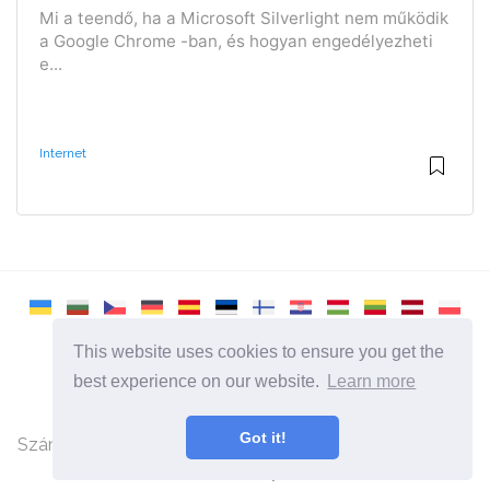
Mi a teendő, ha a Microsoft Silverlight nem működik
a Google Chrome -ban, és hogyan engedélyezheti
e...
Internet
This website uses cookies to ensure you get the
best experience on our website.
Learn more
2026 ©
Remontcompa
Minden kategória
Got it!
Számítógépekkel és operációs rendszerekkel foglalkozó
webhely