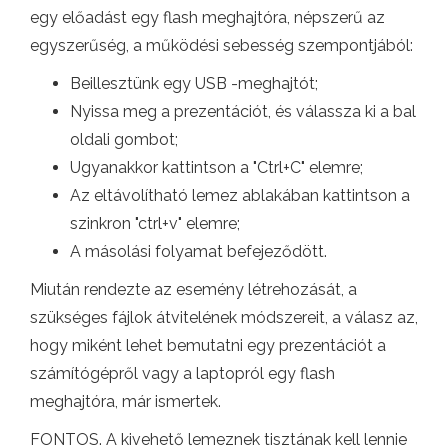
egy előadást egy flash meghajtóra, népszerű az
egyszerűség, a működési sebesség szempontjából:
Beillesztünk egy USB -meghajtót;
Nyissa meg a prezentációt, és válassza ki a bal
oldali gombot;
Ugyanakkor kattintson a "Ctrl+C" elemre;
Az eltávolítható lemez ablakában kattintson a
szinkron "ctrl+v" elemre;
A másolási folyamat befejeződött.
Miután rendezte az esemény létrehozását, a
szükséges fájlok átvitelének módszereit, a válasz az,
hogy miként lehet bemutatni egy prezentációt a
számítógépről vagy a laptopról egy flash
meghajtóra, már ismertek.
FONTOS. A kivehető lemeznek tisztának kell lennie