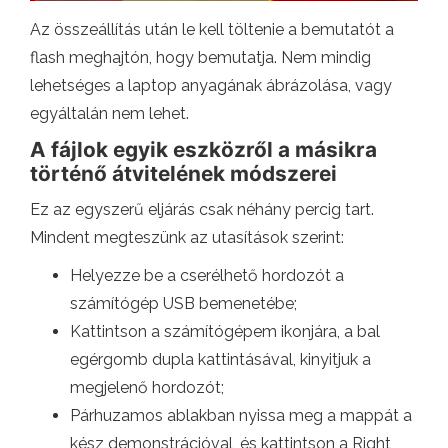
Az összeállítás után le kell töltenie a bemutatót a
flash meghajtón, hogy bemutatja. Nem mindig
lehetséges a laptop anyagának ábrázolása, vagy
egyáltalán nem lehet.
A fájlok egyik eszközről a másikra
történő átvitelének módszerei
Ez az egyszerű eljárás csak néhány percig tart.
Mindent megteszünk az utasítások szerint:
Helyezze be a cserélhető hordozót a
számítógép USB bemenetébe;
Kattintson a számítógépem ikonjára, a bal
egérgomb dupla kattintásával, kinyitjuk a
megjelenő hordozót;
Párhuzamos ablakban nyissa meg a mappát a
kész demonstrációval, és kattintson a Right