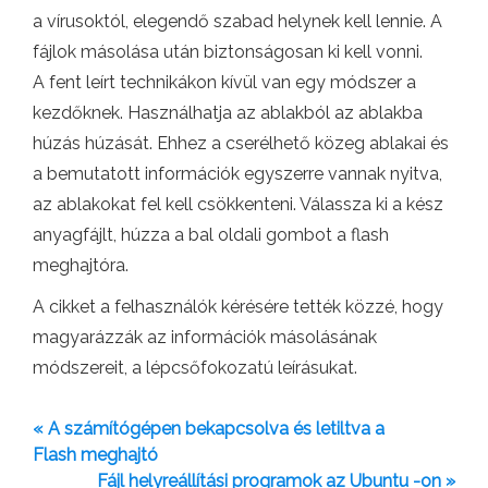
a vírusoktól, elegendő szabad helynek kell lennie. A
fájlok másolása után biztonságosan ki kell vonni.
A fent leírt technikákon kívül van egy módszer a
kezdőknek. Használhatja az ablakból az ablakba
húzás húzását. Ehhez a cserélhető közeg ablakai és
a bemutatott információk egyszerre vannak nyitva,
az ablakokat fel kell csökkenteni. Válassza ki a kész
anyagfájlt, húzza a bal oldali gombot a flash
meghajtóra.
A cikket a felhasználók kérésére tették közzé, hogy
magyarázzák az információk másolásának
módszereit, a lépcsőfokozatú leírásukat.
« A számítógépen bekapcsolva és letiltva a
Flash meghajtó
Fájl helyreállítási programok az Ubuntu -on »