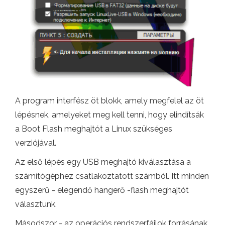
A program interfész öt blokk, amely megfelel az öt
lépésnek, amelyeket meg kell tenni, hogy elindítsák
a Boot Flash meghajtót a Linux szükséges
verziójával.
Az első lépés egy USB meghajtó kiválasztása a
számítógéphez csatlakoztatott számból. Itt minden
egyszerű - elegendő hangerő -flash meghajtót
választunk.
Másodszor - az operációs rendszerfájlok forrásának