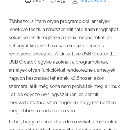
2862
439
Boros Patrik
Többször is írtam olyan programokról, amelyek
lehetővé teszik a rendszerindítható flash meghajtót,
sokan képesek rögzíteni a Linux meghajtókat, és
néhányat kifejezetten csak erre az operációs
rendszerre terveztek. A Linux Live USB Creator (Lili
USB Creator) egyike azoknak a programoknak,
amelyek olyan funkciókkal rendelkeznek, amelyek
nagyon hasznosak lehetnek, különösen azok
számára, akik még soha nem próbálták meg a Linux
-ot, de egyszerűen, egyszerűen, és bármit
megváltoztatni a számítógépen, hogy mit nézzen
meg. ebben a rendszerben van.
Lehet, hogy azonnal elkezdem ezeket a funkciókat:
amikor a Boot Flash meghajtót létrehozom a Linux