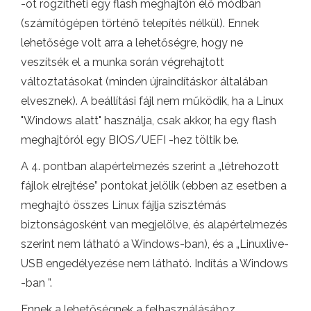
-ot rögzítheti egy flash meghajtón élő módban
(számítógépen történő telepítés nélkül). Ennek
lehetősége volt arra a lehetőségre, hogy ne
veszítsék el a munka során végrehajtott
változtatásokat (minden újraindításkor általában
elvesznek). A beállítási fájl nem működik, ha a Linux
"Windows alatt" használja, csak akkor, ha egy flash
meghajtóról egy BIOS/UEFI -hez töltik be.
A 4. pontban alapértelmezés szerint a „létrehozott
fájlok elrejtése” pontokat jelölik (ebben az esetben a
meghajtó összes Linux fájlja szisztémás
biztonságosként van megjelölve, és alapértelmezés
szerint nem látható a Windows-ban), és a „Linuxlive-
USB engedélyezése nem látható. Indítás a Windows
-ban ”.
Ennek a lehetőségnek a felhasználásához,