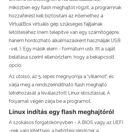
miközben egy flash meghajtót rögzít, a programnak
hozzáférést kell biztosítani az internethez a
VirtualBox virtuális gép szükséges fájljainak
letöltéséhez (nem telepítve van egy számítógépre,
hanem hordozható alkalmazásként használják USB
-vel. ). Egy másik elem - formátum usb. Itt a saját
belátása szerint ellenőriztem, hogy a bekapcsolt
opció.
Az utolsó, az 5. lépés megnyomja a "villámot", és
várja meg a rendszerindítható flash meghajtó
létrehozását a kiválasztott Linux eloszlással. A
folyamat végén zárja be a programot.
Linux indítás egy flash meghajtóról
A szokásos forgatókönyvben - A BIOS vagy az UEFI
-nek való kitettség, a betöltési rendszer, a