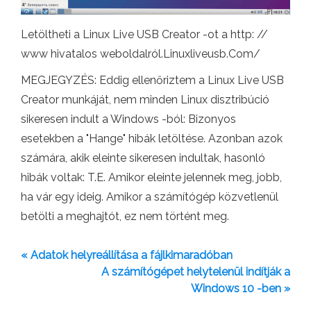
Letöltheti a Linux Live USB Creator -ot a http: //
www hivatalos weboldalról.Linuxliveusb.Com/
MEGJEGYZÉS: Eddig ellenőriztem a Linux Live USB
Creator munkáját, nem minden Linux disztribúció
sikeresen indult a Windows -ból: Bizonyos
esetekben a "Hange" hibák letöltése. Azonban azok
számára, akik eleinte sikeresen indultak, hasonló
hibák voltak: T.E. Amikor eleinte jelennek meg, jobb,
ha vár egy ideig. Amikor a számítógép közvetlenül
betölti a meghajtót, ez nem történt meg.
« Adatok helyreállítása a fájlkimaradóban
A számítógépet helytelenül indítják a
Windows 10 -ben »