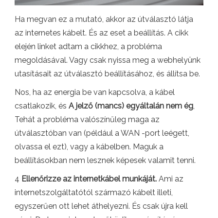
Ha megvan ez a mutató, akkor az útválasztó látja
az internetes kábelt. És az eset a beállítás. A cikk
elején linket adtam a cikkhez, a probléma
megoldásával. Vagy csak nyissa meg a webhelyünk
utasításait az útválasztó beállításához, és állítsa be.
Nos, ha az energia be van kapcsolva, a kábel
csatlakozik, és
A jelző (mancs) egyáltalán nem ég
,
Tehát a probléma valószínűleg maga az
útválasztóban van (például a WAN -port leégett,
olvassa el ezt), vagy a kábelben. Maguk a
beállításokban nem lesznek képesek valamit tenni.
4
Ellenőrizze az internetkábel munkáját.
Ami az
internetszolgáltatótól származó kábelt illeti,
egyszerűen ott lehet áthelyezni. És csak újra kell