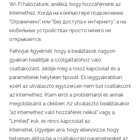
Wi-Fi hálózatunk, anélkül, hogy hozzáférnénk az
internethez. Когда на компьютере подключение
"Ограничено", или "Без доступа к интернету", а на
мобильных устройствах просто ничего не
открывается.
Felhívjuk figyelmét, hogy a beállítások nagyon
gyakran beállítják a szolgáltatóhoz való
csatlakozást. Jelölje meg a rossz kapcsolat és a
paraméterek helytelen típusát. És leggyakrabban
ezért az útválasztó egyszerűen nem tud csatlakozni
az internethez. Írtam erről a problémáról és annak
megoldásáról a cikkben: Az útválasztó beállításakor
"az internethez való hozzáférés nélkül" vagy a
"Limited" írok, és nincs kapcsolat az
internetrel. Ügyeljen arra, hogy ellenőrizze, hogy
helyesen állítsa be a csatlakozási paramétereket az