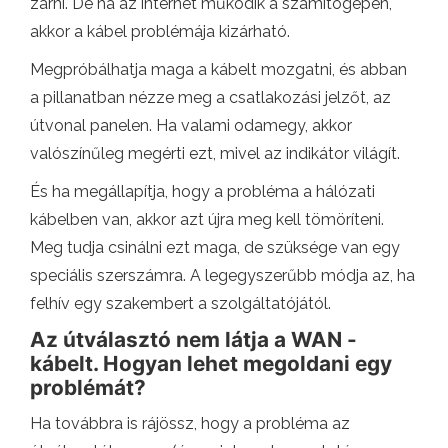
zárni. De ha az internet működik a számítógépen,
akkor a kábel problémája kizárható.
Megpróbálhatja maga a kábelt mozgatni, és abban
a pillanatban nézze meg a csatlakozási jelzőt, az
útvonal panelen. Ha valami odamegy, akkor
valószínűleg megérti ezt, mivel az indikátor világít.
És ha megállapítja, hogy a probléma a hálózati
kábelben van, akkor azt újra meg kell tömöríteni.
Meg tudja csinálni ezt maga, de szüksége van egy
speciális szerszámra. A legegyszerűbb módja az, ha
felhív egy szakembert a szolgáltatójától.
Az útválasztó nem látja a WAN -
kábelt. Hogyan lehet megoldani egy
problémát?
Ha továbbra is rájössz, hogy a probléma az