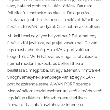
vagy hatalmi problémák után történik. Bár nem
feltétlenül, lehetnek más okok is. De egy erős
zivatarban jobb, ha kikapcsolja a hálózati kábelt az
útválasztó WAN -portjáról. Csak abban az esetben.
Mit kell tenni egy ilyen helyzetben? Futtathat egy
útválasztót javításra, vagy újat vásárolhat. De van
egy másik lehetőség. Ha a WAN-port valóban
leégett, és a Wi-Fi hálózat és maga az útválasztó
normál módon működik, és beillesztheti a
beállításait, megpróbálhat egy alternatív firmware-t
villogni, amelynek lehetősége van az egyik LAN-
port hozzárendelésére. A WAN PORT szerepe.
Megpróbálom részletesebben írni erről a módszerről
egy külön cikkben. Időközben kereshet ilyen
firmware -t az útválasztóhoz az interneten.