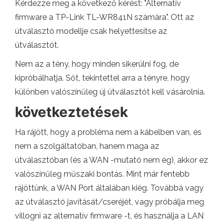
Kérdezze meg a következő kérést: "Alternatív
firmware a TP-Link TL-WR841N számára". Ott az
útválasztó modellje csak helyettesítse az
útválasztót.
Nem az a tény, hogy minden sikerülni fog, de
kipróbálhatja. Sőt, tekintettel arra a tényre, hogy
különben valószínűleg új útválasztót kell vásárolnia.
következtetések
Ha rájött, hogy a probléma nem a kábelben van, és
nem a szolgáltatóban, hanem maga az
útválasztóban (és a WAN -mutató nem ég), akkor ez
valószínűleg műszaki bontás. Mint már fentebb
rájöttünk, a WAN Port általában kiég. Továbbá vagy
az útválasztó javítását/cseréjét, vagy próbálja meg
villogni az alternatív firmware -t, és használja a LAN