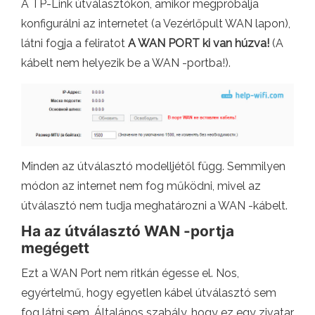
A TP-Link útválasztókon, amikor megpróbálja
konfigurálni az internetet (a Vezérlőpult WAN lapon),
látni fogja a feliratot
A WAN PORT ki van húzva!
(A
kábelt nem helyezik be a WAN -portba!).
Minden az útválasztó modelljétől függ. Semmilyen
módon az internet nem fog működni, mivel az
útválasztó nem tudja meghatározni a WAN -kábelt.
Ha az útválasztó WAN -portja
megégett
Ezt a WAN Port nem ritkán égesse el. Nos,
egyértelmű, hogy egyetlen kábel útválasztó sem
fog látni sem. Általános szabály, hogy ez egy zivatar