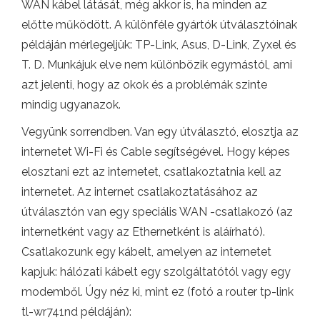
WAN kábel látását, még akkor is, ha minden az
előtte működött. A különféle gyártók útválasztóinak
példáján mérlegeljük: TP-Link, Asus, D-Link, Zyxel és
T. D. Munkájuk elve nem különbözik egymástól, ami
azt jelenti, hogy az okok és a problémák szinte
mindig ugyanazok.
Vegyünk sorrendben. Van egy útválasztó, elosztja az
internetet Wi-Fi és Cable segítségével. Hogy képes
elosztani ezt az internetet, csatlakoztatnia kell az
internetet. Az internet csatlakoztatásához az
útválasztón van egy speciális WAN -csatlakozó (az
internetként vagy az Ethernetként is aláírható).
Csatlakozunk egy kábelt, amelyen az internetet
kapjuk: hálózati kábelt egy szolgáltatótól vagy egy
modemből. Úgy néz ki, mint ez (fotó a router tp-link
tl-wr741nd példáján):