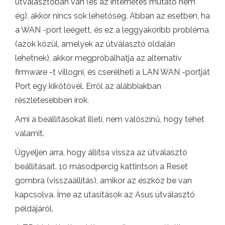
útválasztóban van (és az internetes mutató nem
ég), akkor nincs sok lehetőség. Abban az esetben, ha
a WAN -port leégett, és ez a leggyakoribb probléma
(azok közül, amelyek az útválasztó oldalán
lehetnek), akkor megpróbálhatja az alternatív
firmware -t villogni, és cserélheti a LAN WAN -portját
Port egy kikötővel. Erről az alábbiakban
részletesebben írok.
Ami a beállításokat illeti, nem valószínű, hogy tehet
valamit.
Ügyeljen arra, hogy állítsa vissza az útválasztó
beállításait. 10 másodpercig kattintson a Reset
gombra (visszaállítás), amikor az eszköz be van
kapcsolva. Íme az utasítások az Asus útválasztó
példájáról.