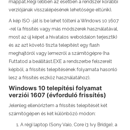
mappát.Régi (ebben az esetben a rendszer korábbi
verziójának visszalépésének lehetősége eltűnik).
A kép ISO -ját is be lehet tölteni a Windows 10 1607
-rel (a frissítés vagy más módszerek használatával,
most az új képet a hivatalos weboldalon terjesztik)
és az azt követő tiszta telepítést egy flash
meghajtóról vagy lemezről a számítógépre (ha
Futtatod a beállítást.EXE a rendszerbe felszerelt
képből, a frissítés telepítésének folyamata hasonló
lesz a frissítés eszköz használatához).
Windows 10 telepítési folyamat
verziói 1607 (évforduló frissítés)
Jelenleg ellenőriztem a frissítés telepítését két
számítógépen és két különböző módon:
A régi laptop (Sony Vaio, Core i3 Ivy Bridge), a