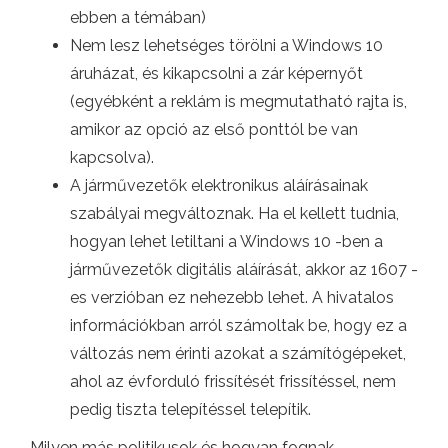
ebben a témában)
Nem lesz lehetséges törölni a Windows 10
áruházat, és kikapcsolni a zár képernyőt
(egyébként a reklám is megmutatható rajta is,
amikor az opció az első ponttól be van
kapcsolva).
A járművezetők elektronikus aláírásainak
szabályai megváltoznak. Ha el kellett tudnia,
hogyan lehet letiltani a Windows 10 -ben a
járművezetők digitális aláírását, akkor az 1607 -
es verzióban ez nehezebb lehet. A hivatalos
információkban arról számoltak be, hogy ez a
változás nem érinti azokat a számítógépeket,
ahol az évforduló frissítését frissítéssel, nem
pedig tiszta telepítéssel telepítik.
Milyen más politikusok és hogyan fognak