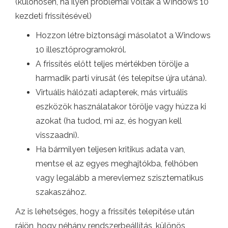
(különösen, ha ilyen problémái voltak a Windows 10
kezdeti frissítésével)
Hozzon létre biztonsági másolatot a Windows
10 illesztőprogramokról.
A frissítés előtt teljes mértékben törölje a
harmadik parti vírusát (és telepítse újra utána).
Virtuális hálózati adapterek, más virtuális
eszközök használatakor törölje vagy húzza ki
azokat (ha tudod, mi az, és hogyan kell
visszaadni).
Ha bármilyen teljesen kritikus adata van,
mentse el az egyes meghajtókba, felhőben
vagy legalább a merevlemez szisztematikus
szakaszához.
Az is lehetséges, hogy a frissítés telepítése után
rájön, hogy néhány rendszerbeállítás, különös