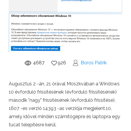
4687
926
Boros Patrik
Augusztus 2 -án, 21 órával Moszkvában a Windows
10 évforduló frissítésének (évforduló frissítésének)
második "nagy" frissítésének (évforduló frissítése),
1607 -es verzió 14393 -as verziója megjelent.10,
amely idővel minden számítógépre és laptopra egy
tucat telepítésre kerül.