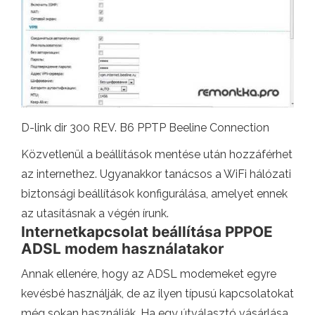
D-link dir 300 REV. B6 PPTP Beeline Connection
Közvetlenül a beállítások mentése után hozzáférhet
az internethez. Ugyanakkor tanácsos a WiFi hálózati
biztonsági beállítások konfigurálása, amelyet ennek
az utasításnak a végén írunk.
Internetkapcsolat beállítása PPPOE
ADSL modem használatakor
Annak ellenére, hogy az ADSL modemeket egyre
kevésbé használják, de az ilyen típusú kapcsolatokat
még sokan használják. Ha egy útválasztó vásárlása