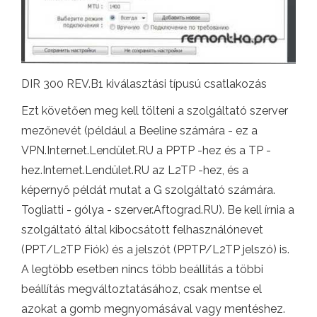
DIR 300 REV.B1 kiválasztási típusú csatlakozás
Ezt követően meg kell tölteni a szolgáltató szerver
mezőnevét (például a Beeline számára - ez a
VPN.Internet.Lendület.RU a PPTP -hez és a TP -
hez.Internet.Lendület.RU az L2TP -hez, és a
képernyő példát mutat a G szolgáltató számára.
Togliatti - gólya - szerver.Aftograd.RU). Be kell írnia a
szolgáltató által kibocsátott felhasználónevet
(PPT/L2TP Fiók) és a jelszót (PPTP/L2TP jelszó) is.
A legtöbb esetben nincs több beállítás a többi
beállítás megváltoztatásához, csak mentse el
azokat a gomb megnyomásával vagy mentéshez.