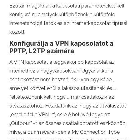
Ezután maguknak a kapcsolati paramétereket kell
konfigurálni, amelyek különböznek a különféle
internetszolgáltatók és az internetkapcsolat típusai
között.
Konfigurálja a VPN kapcsolatot a
PPTP, L2TP számára
A VPN kapcsolat a leggyakoribb kapcsolat az
internethez a nagyvárosokban. Ugyanakkor a
csatlakozást nem használják - van egy kábel,
amelyet közvetlenül a lakásba utasítanak, és ...
feltételeznünk kell, hogy ... már csatlakozik az
útválasztóhoz. Feladatunk az, hogy az útválasztót
„emelje fel a VPN -t”, és elérhetővé tegye az
„Outpour” -t az összes csatlakoztatott eszközhöz,
mivel a B1 firmware -ben a My Connection Type