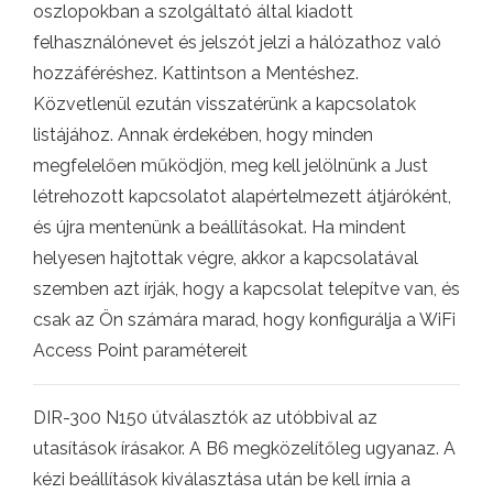
oszlopokban a szolgáltató által kiadott
felhasználónevet és jelszót jelzi a hálózathoz való
hozzáféréshez. Kattintson a Mentéshez.
Közvetlenül ezután visszatérünk a kapcsolatok
listájához. Annak érdekében, hogy minden
megfelelően működjön, meg kell jelölnünk a Just
létrehozott kapcsolatot alapértelmezett átjáróként,
és újra mentenünk a beállításokat. Ha mindent
helyesen hajtottak végre, akkor a kapcsolatával
szemben azt írják, hogy a kapcsolat telepítve van, és
csak az Ön számára marad, hogy konfigurálja a WiFi
Access Point paramétereit
DIR-300 N150 útválasztók az utóbbival az
utasítások írásakor. A B6 megközelítőleg ugyanaz. A
kézi beállítások kiválasztása után be kell írnia a