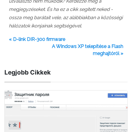
útválasztó nem működik? Kérdezze meg a
megjegyzéseket. És ha ez a cikk segített neked -
ossza meg barátait vele, az alábbiakban a közösségi
hálózatok ikonjainak segítségével.
« D-link DIR-300 firmware
A Windows XP telepítése a Flash
meghajtóról »
Legjobb Cikkek