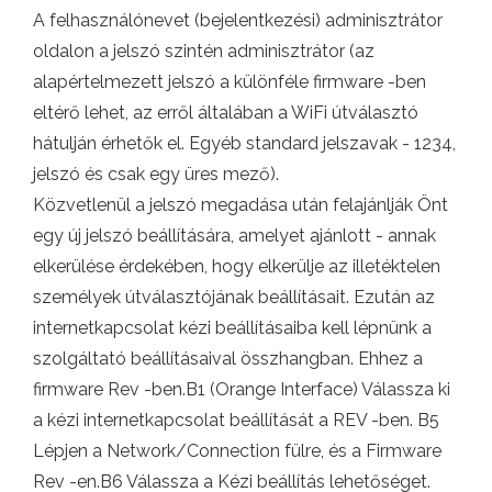
A felhasználónevet (bejelentkezési) adminisztrátor
oldalon a jelszó szintén adminisztrátor (az
alapértelmezett jelszó a különféle firmware -ben
eltérő lehet, az erről általában a WiFi útválasztó
hátulján érhetők el. Egyéb standard jelszavak - 1234,
jelszó és csak egy üres mező).
Közvetlenül a jelszó megadása után felajánlják Önt
egy új jelszó beállítására, amelyet ajánlott - annak
elkerülése érdekében, hogy elkerülje az illetéktelen
személyek útválasztójának beállításait. Ezután az
internetkapcsolat kézi beállításaiba kell lépnünk a
szolgáltató beállításaival összhangban. Ehhez a
firmware Rev -ben.B1 (Orange Interface) Válassza ki
a kézi internetkapcsolat beállítását a REV -ben. B5
Lépjen a Network/Connection fülre, és a Firmware
Rev -en.B6 Válassza a Kézi beállítás lehetőséget.