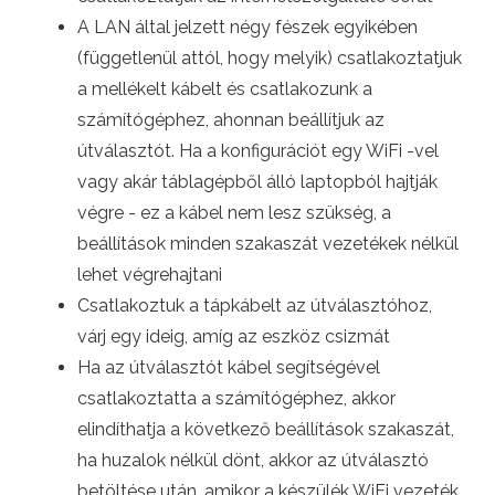
A LAN által jelzett négy fészek egyikében
(függetlenül attól, hogy melyik) csatlakoztatjuk
a mellékelt kábelt és csatlakozunk a
számítógéphez, ahonnan beállítjuk az
útválasztót. Ha a konfigurációt egy WiFi -vel
vagy akár táblagépből álló laptopból hajtják
végre - ez a kábel nem lesz szükség, a
beállítások minden szakaszát vezetékek nélkül
lehet végrehajtani
Csatlakoztuk a tápkábelt az útválasztóhoz,
várj egy ideig, amíg az eszköz csizmát
Ha az útválasztót kábel segítségével
csatlakoztatta a számítógéphez, akkor
elindíthatja a következő beállítások szakaszát,
ha huzalok nélkül dönt, akkor az útválasztó
betöltése után, amikor a készülék WiFi vezeték