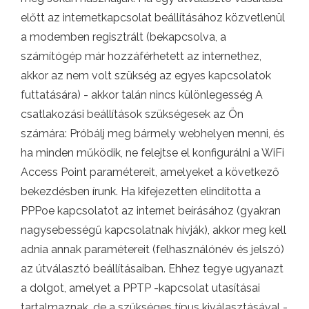
előtt az internetkapcsolat beállításához közvetlenül
a modemben regisztrált (bekapcsolva, a
számítógép már hozzáférhetett az internethez,
akkor az nem volt szükség az egyes kapcsolatok
futtatására) - akkor talán nincs különlegesség A
csatlakozási beállítások szükségesek az Ön
számára: Próbálj meg bármely webhelyen menni, és
ha minden működik, ne felejtse el konfigurálni a WiFi
Access Point paramétereit, amelyeket a következő
bekezdésben írunk. Ha kifejezetten elindította a
PPPoe kapcsolatot az internet beírásához (gyakran
nagysebességű kapcsolatnak hívják), akkor meg kell
adnia annak paramétereit (felhasználónév és jelszó)
az útválasztó beállításaiban. Ehhez tegye ugyanazt
a dolgot, amelyet a PPTP -kapcsolat utasításai
tartalmaznak, de a szükséges típus kiválasztásával -