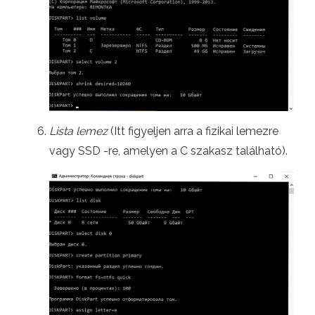
Lista lemez
(Itt figyeljen arra a fizikai lemezre
vagy SSD -re, amelyen a C szakasz található).