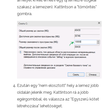
amelyet ki kell emelni egy új lemezre (logikai
szakasz a lemezen). Kattintson a "tömörítés"
gombra.
Ezután egy "nem elosztott" hely a lemez jobb
oldalán jelenik meg. Kattintson rá a jobb
egérgombbal, és válassza az "Egyszerű kötet
létrehozása" lehetőséget.