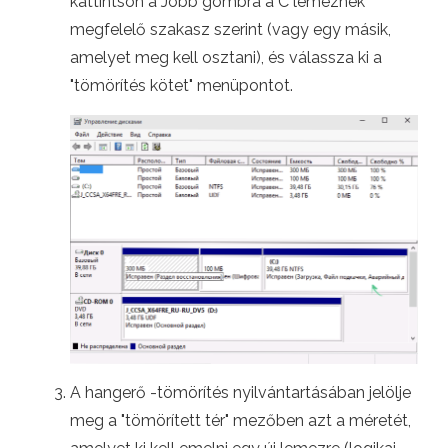
kattintson a Jobb gombra a C lemeznek
megfelelő szakasz szerint (vagy egy másik,
amelyet meg kell osztani), és válassza ki a
"tömörítés kötet" menüpontot.
A hangerő -tömörítés nyilvántartásában jelölje
meg a "tömörített tér" mezőben azt a méretét,