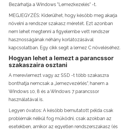
Bezárhatja a Windows "Lemezkezelés" -t.
MEGJEGYZÉS: Kiderülhet, hogy később meg akarja
növelni a rendszer szakasz méretét. Ezt azonban
nem lehet megtenni a figyelembe vett rendszer
hasznosságának néhány korlátozásával
kapcsolatban. Egy cikk segít a lemez C növeléséhez.
Hogyan lehet a lemezt a parancssor
szakaszaira osztani
A merevlemezt vagy az SSD -t több szakaszra
bonthatja nemcsak a „lemezvezérlés”, hanem a
Windows 10, 8 és a Windows 7 parancssor
használatával is.
Legyen óvatos: A később bemutatott példa csak
problémák nélkül fog működni, csak azokban az
esetekben, amikor az egyetlen rendszerszakasz (és