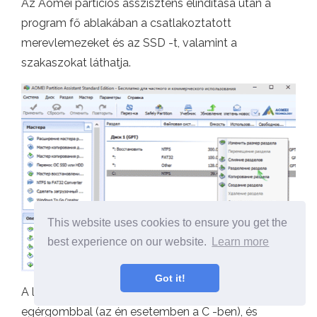
Az Aomei partíciós asszisztens elindítása után a
program fő ablakában a csatlakoztatott
merevlemezeket és az SSD -t, valamint a
szakaszokat láthatja.
This website uses cookies to ensure you get the
best experience on our website.
Learn more
Got it!
A lemez megszakításához kattintson rá a jobb
egérgombbal (az én esetemben a C -ben), és