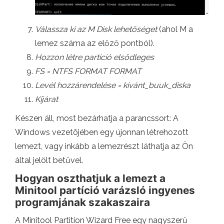
Válassza ki az M Disk lehetőséget
(ahol M a
lemez száma az előző pontból).
Hozzon létre partíció elsődleges
FS = NTFS FORMAT FORMAT
Levél hozzárendelése = kívánt_buuk_diska
Kijárat
Készen áll, most bezárhatja a parancssort: A
Windows vezetõjében egy újonnan létrehozott
lemezt, vagy inkább a lemezrészt láthatja az Ön
által jelölt betűvel.
Hogyan oszthatjuk a lemezt a
Minitool partíció varázsló ingyenes
programjának szakaszaira
A Minitool Partition Wizard Free egy nagyszerű