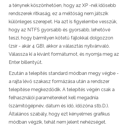
a ténynek köszönhetően, hogy az XP -nél idősebb
rendszerek ritkaság, ez a méltóság nem játszik
különleges szerepet. Ha azt is figyelembe vesszük,
hogy az NTFS gyorsabb és gyorsabb, lehetővé
teszi, hogy bármilyen kötetű fájlokkal dolgozzon
(zsír - akár 4 GB), akkor a választás nyilvánvaló.
Válassza ki a kívánt formátumot, és nyomja meg az
Enter billentyűt.
Ezután a telepítés standard módban megy végbe -
a rajta lévő szakasz formázása után a rendszer
telepítése megkezdődik. A telepítés végén csak a
felhasználói paramétereket kell megadnia
(számítógépnév, dátum és idő, időzóna stb.D.).
Általános szabály, hogy ezt kényelmes grafikus
módban végzik, tehát nem jelent nehézséget.