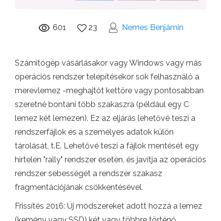
601
23
Nemes Benjámin
Számítógép vásárlásakor vagy Windows vagy más
operációs rendszer telepítésekor sok felhasználó a
merevlemez -meghajtót kettőre vagy pontosabban
szeretné bontani több szakaszra (például egy C
lemez két lemezen). Ez az eljárás lehetővé teszi a
rendszerfájlok és a személyes adatok külön
tárolását, t.E. Lehetővé teszi a fájlok mentését egy
hirtelen "rally" rendszer esetén, és javítja az operációs
rendszer sebességét a rendszer szakasz
fragmentációjának csökkentésével.
Frissítés 2016: Új módszereket adott hozzá a lemez
(kemény vagy SSD) két vagy többre történő