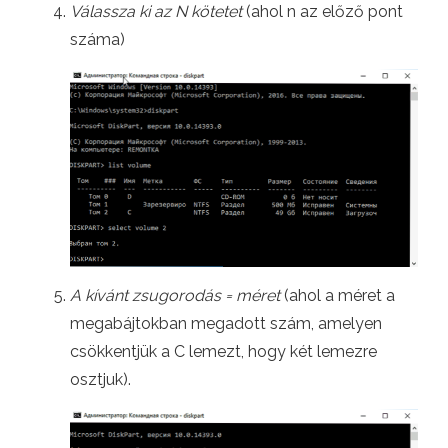
Válassza ki az N kötetet
(ahol n az előző pont
száma)
A kívánt zsugorodás = méret
(ahol a méret a
megabájtokban megadott szám, amelyen
csökkentjük a C lemezt, hogy két lemezre
osztjuk).