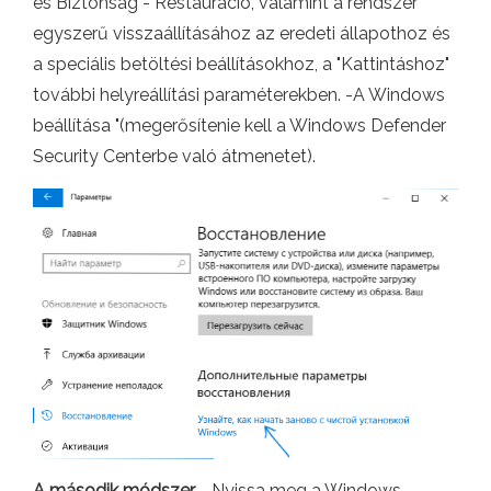
és Biztonság - Restauráció, valamint a rendszer
egyszerű visszaállításához az eredeti állapothoz és
a speciális betöltési beállításokhoz, a "Kattintáshoz"
további helyreállítási paraméterekben. -A Windows
beállítása "(megerősítenie kell a Windows Defender
Security Centerbe való átmenetet).
A második módszer
- Nyissa meg a Windows