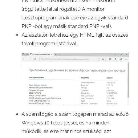
FN -kulcs működése után sem működött
(rögzítette (által rögzített) A monitor
illesztőprogramjának cseréje az egyik standard
PNP -ből egy másik standard PNP -vel).
Az asztalon létrehoz egy HTML fájlt az összes
távoli program listájával.
A számítógép a számítógépen marad az előző
Windows 10 telepítéssel, és ha minden
működik, és erre már nincs szükség, azt